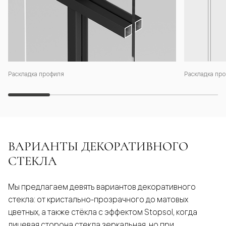
Раскладка профиля
Раскладка про
ВАРИАНТЫ ДЕКОРАТИВНОГО
СТЕКЛА
Мы предлагаем девять вариантов декоративного
стекла: от кристально-прозрачного до матовых
цветных, а также стёкла с эффектом Stopsol, когда
лицевая сторона стекла зеркальная, но при