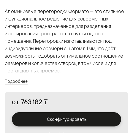
Алюминиевые перегородки Формато — это стильное
и функциональное решение для современных
интерьеров, предназначенное для разделения
и зонирования пространства внутри одного
помещения. Перегородки изготавливаются под
индивидуальные размеры с шагом в 1 мм, что даёт
возможность подобрать оптимальное соотношение
размеров и количества створок, в том числе и для
нестандартных проёмов.
Подробнее
Конструкция, выполненная из алюминия, получается
прочной, но в то же время лёгкой и лаконичной,
от
763 182 ₸
а большой выбор вставок из стекла с различными
эффектами позволяет создавать разнообразные
решения в интерьере и варьировать освещённость.
Сконфигурировать