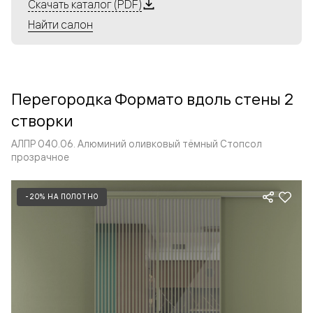
Алюминиевые перегородки имеют единый профиль
Скачать каталог (PDF)
с алюминиевыми дверьми и легко сочетаются в одном
Найти салон
пространстве, не перегружая его. Также их можно
комбинировать в интерьере с полотнами из нашего
стандартного ассортимента. Помимо этого, система
алюминиевых перегородок и дверей координируется
Перегородка Формато вдоль стены 2
со стеновыми панелями Волховец.
створки
АЛПР 040.06. Алюминий оливковый тёмный Стопсол
прозрачное
-20% НА ПОЛОТНО