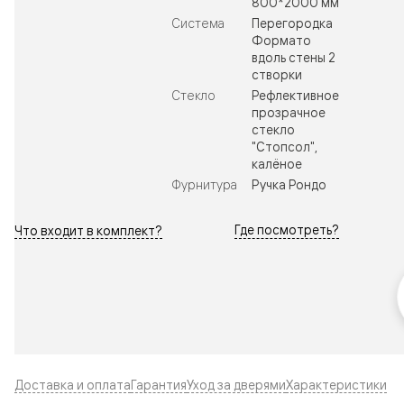
800*2000 мм
Система
Перегородка
Формато
вдоль стены 2
створки
Стекло
Рефлективное
прозрачное
стекло
"Стопсол",
калёное
Фурнитура
Ручка Рондо
Где посмотреть?
Что входит в комплект?
Доставка и оплата
Гарантия
Уход за дверями
Характеристики