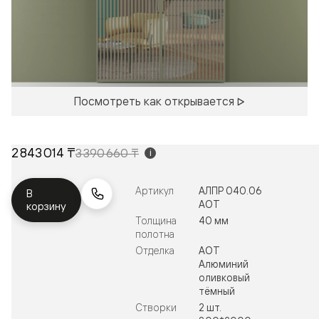
Посмотреть как открывается
2 843 014 ₸
3 390 660 ₸
i
Артикул
АЛПР 040.06
В
АОТ
корзину
Толщина
40 мм
полотна
Отделка
АОТ
Алюминий
оливковый
тёмный
Створки
2 шт.