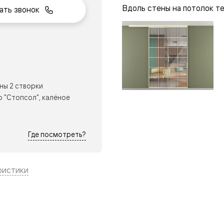
Вдоль стены на потолок т
ать звонок
нный
ны 2 створки
 "Стопсол", калёное
Где посмотреть?
ристики
м
ые