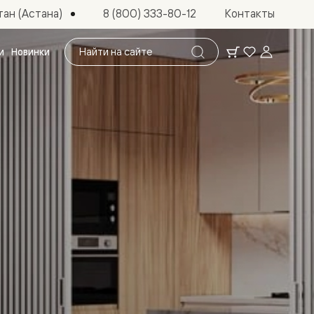
ан (Астана)
8 (800) 333-80-12
Контакты
Поиск
и
Новинки
по
сайту