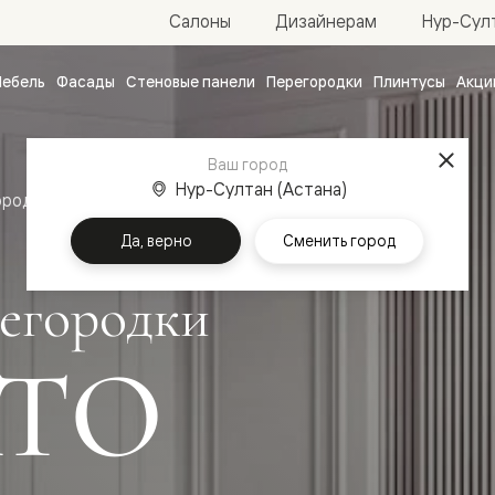
Нур-Султ
Салоны
Дизайнерам
ебель
Фасады
Стеновые панели
Перегородки
Плинтусы
Акци
атные
ые
Ваш город
чные
Нур-Султан (Астана)
ородки
Да, верно
Сменить город
егородки
ТО
ванные