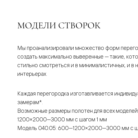
бука
Шпоновы
отделки
Имитация
МОДЕЛИ СТВОРОК
шпона
Из
алюмини
и
стекла
Мы проанализировали множество форм перего
Покрыты
создать максимально выверенные — такие, кот
эмалью
Однотон
стильно смотреться и в минималистичных, и в 
ПЭТ
интерьерах.
Мультиш
Раздвиж
двери
Вдоль
Каждая перегородка изготавливается индивиду
стены
замерам*.
В
пенал
Возможные размеры полотен для всех моделей
Со
скрытой
1200×2000—3000 мм с шагом 1 мм
направл
Модель 040.05: 600—1200×2000—3000 мм с ш
Арочные
двери