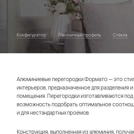
Рокка
Фрэйм
Альба
Дюна
Париж
Нео
Конфигуратор
Лаконичный профиль
Стёкла
Классик
Линия
Гладкие
и
скрытые
Планум
Про —
алюмини
Алюминиевые перегородки Формато — это стил
кромка
Планум
интерьеров, предназначенное для разделения и
Секрето
помещения. Перегородки изготавливаются под и
-
скрытые
возможность подобрать оптимальное соотноше
двери
Дизайнер
и для нестандартных проёмов.
Селект —
фрезеро
по
Конструкция, выполненная из алюминия, получае
шпону