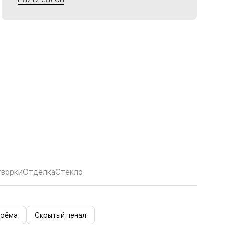
творки
Отделка
Стекло
роёма
Скрытый пенал