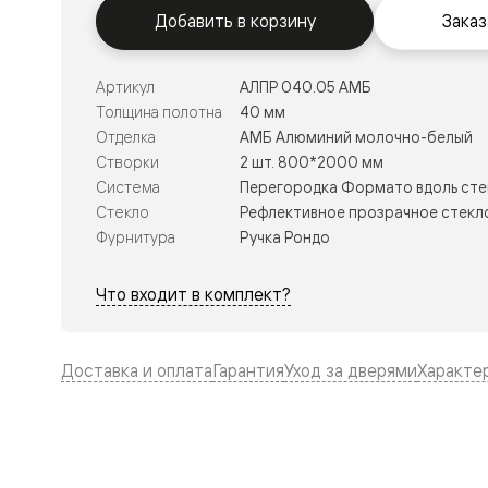
Тоскана
Добавить в корзину
Заказ
Литера
Тоскана
Ромбо
Тоскана
Артикул
АЛПР 040.05 АМБ
Элегантэ
Толщина полотна
40 мм
Лигнум
Отделка
АМБ Алюминий молочно-белый
Совреме
стиль
Створки
2 шт. 800*2000 мм
Фридом
Система
Перегородка Формато вдоль сте
Рифт
Стекло
Рефлективное прозрачное стекло
Вельвет
Планум
Фурнитура
Ручка Рондо
Планум
Про
Что входит в комплект?
Линия
Дизайн
Палаццо
Селект
Доставка и оплата
Гарантия
Уход за дверями
Характе
Софтфор
Зеркальн
Планум
Про
Скрытые
двери