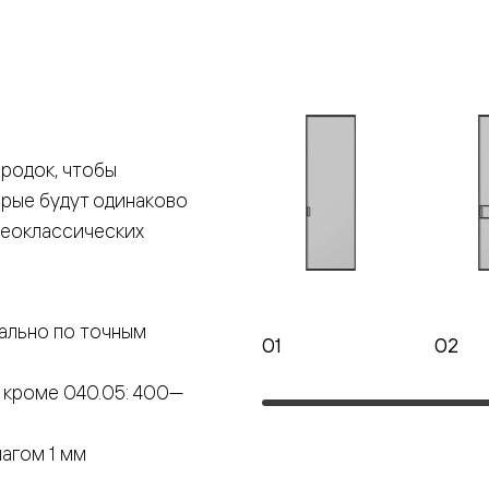
е
я
родок, чтобы
е
орые будут одинаково
ные
неоклассических
пон
ные
ально по точным
01
02
 кроме 040.05: 400—
яющей
агом 1 мм