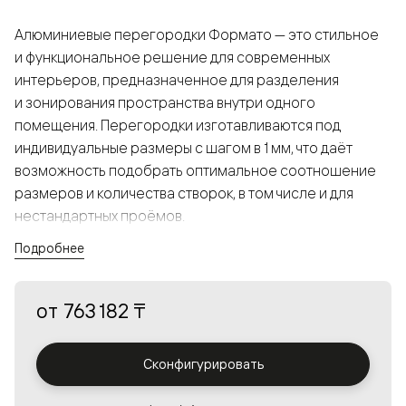
Алюминиевые перегородки Формато — это стильное
и функциональное решение для современных
интерьеров, предназначенное для разделения
и зонирования пространства внутри одного
помещения. Перегородки изготавливаются под
индивидуальные размеры с шагом в 1 мм, что даёт
возможность подобрать оптимальное соотношение
размеров и количества створок, в том числе и для
нестандартных проёмов.
Подробнее
Конструкция, выполненная из алюминия, получается
прочной, но в то же время лёгкой и лаконичной,
от
763 182 ₸
а большой выбор вставок из стекла с различными
эффектами позволяет создавать разнообразные
решения в интерьере и варьировать освещённость.
Сконфигурировать