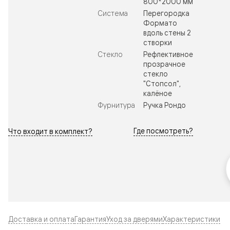
800*2000 мм
Система
Перегородка
Формато
вдоль стены 2
створки
Стекло
Рефлективное
прозрачное
стекло
"Стопсол",
калёное
Фурнитура
Ручка Рондо
Где посмотреть?
Что входит в комплект?
Доставка и оплата
Гарантия
Уход за дверями
Характеристики