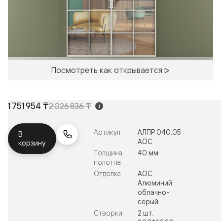
Посмотреть как открывается
1 751 954 ₸
2 026 836 ₸
i
Артикул
АЛПР 040.05
В
АОС
корзину
Толщина
40 мм
полотна
Отделка
АОС
Алюминий
облачно-
серый
Створки
2 шт.