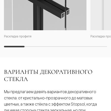
Раскладка профиля
Раскладка про
ВАРИАНТЫ ДЕКОРАТИВНОГО
СТЕКЛА
Мы предлагаем девять вариантов декоративного
стекла: от кристально-прозрачного до матовых
цветных, а также стёкла с эффектом Stopsol, когда
лицевая сторона стекла зеркальная, но при