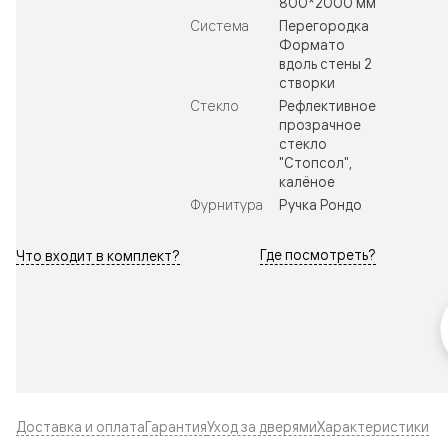
800*2000 мм
Система
Перегородка
Формато
вдоль стены 2
створки
Стекло
Рефлективное
прозрачное
стекло
"Стопсол",
калёное
Фурнитура
Ручка Рондо
Где посмотреть?
Что входит в комплект?
Доставка и оплата
Гарантия
Уход за дверями
Характеристики