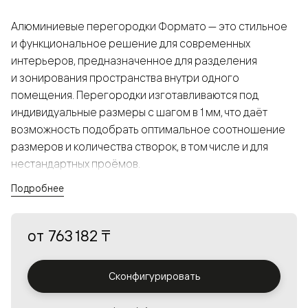
Алюминиевые перегородки Формато — это стильное
и функциональное решение для современных
интерьеров, предназначенное для разделения
и зонирования пространства внутри одного
помещения. Перегородки изготавливаются под
индивидуальные размеры с шагом в 1 мм, что даёт
возможность подобрать оптимальное соотношение
размеров и количества створок, в том числе и для
нестандартных проёмов.
Подробнее
Конструкция, выполненная из алюминия, получается
прочной, но в то же время лёгкой и лаконичной,
от
763 182 ₸
а большой выбор вставок из стекла с различными
эффектами позволяет создавать разнообразные
решения в интерьере и варьировать освещённость.
Сконфигурировать