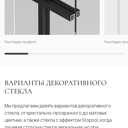
Раскладка профиля
Раскладка про
ВАРИАНТЫ ДЕКОРАТИВНОГО
СТЕКЛА
Мы предлагаем девять вариантов декоративного
стекла: от кристально-прозрачного до матовых
цветных, а также стёкла с эффектом Stopsol, когда
лицевая сторона стекла зеркальная, но при