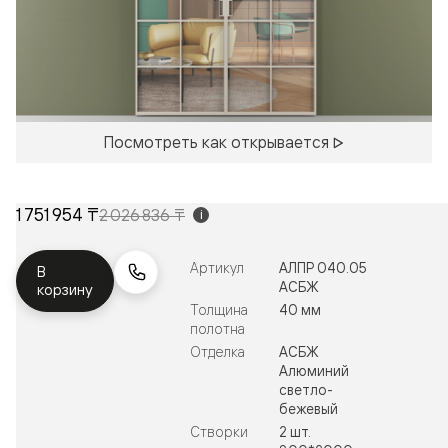
Посмотреть как открывается
1 751 954 ₸
2 026 836 ₸
i
Артикул
АЛПР 040.05
В
АСБЖ
корзину
Толщина
40 мм
полотна
Отделка
АСБЖ
Алюминий
светло-
бежевый
Створки
2 шт.