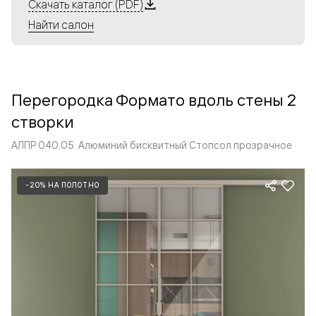
Алюминиевые перегородки имеют единый профиль
Скачать каталог (PDF)
с алюминиевыми дверьми и легко сочетаются в одном
Найти салон
пространстве, не перегружая его. Также их можно
комбинировать в интерьере с полотнами из нашего
стандартного ассортимента. Помимо этого, система
алюминиевых перегородок и дверей координируется
Перегородка Формато вдоль стены 2
со стеновыми панелями Волховец.
створки
АЛПР 040.05. Алюминий бисквитный Стопсол прозрачное
-20% НА ПОЛОТНО