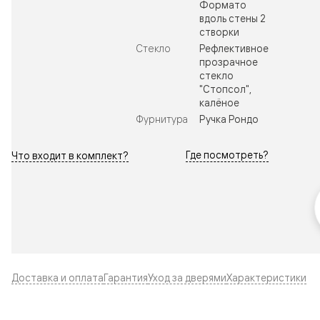
Формато
вдоль стены 2
створки
Стекло
Рефлективное
прозрачное
стекло
"Стопсол",
калёное
Фурнитура
Ручка Рондо
Где посмотреть?
Что входит в комплект?
Доставка и оплата
Гарантия
Уход за дверями
Характеристики