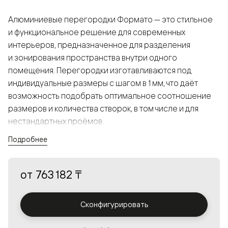
Алюминиевые перегородки Формато — это стильное
и функциональное решение для современных
интерьеров, предназначенное для разделения
и зонирования пространства внутри одного
помещения. Перегородки изготавливаются под
индивидуальные размеры с шагом в 1 мм, что даёт
возможность подобрать оптимальное соотношение
размеров и количества створок, в том числе и для
нестандартных проёмов.
Подробнее
Конструкция, выполненная из алюминия, получается
прочной, но в то же время лёгкой и лаконичной,
от
763 182 ₸
а большой выбор вставок из стекла с различными
эффектами позволяет создавать разнообразные
решения в интерьере и варьировать освещённость.
Сконфигурировать