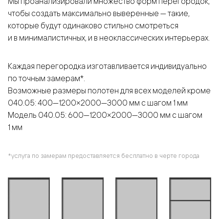
Мы проанализировали множество форм перегородок,
чтобы создать максимально выверенные — такие,
которые будут одинаково стильно смотреться
и в минималистичных, и в неоклассических интерьерах.
Каждая перегородка изготавливается индивидуально
по точным замерам*.
Возможные размеры полотен для всех моделей кроме
040.05: 400—1200×2000—3000 мм с шагом 1 мм
Модель 040.05: 600—1200×2000—3000 мм с шагом
1 мм
*услуга по замерам предоставляется бесплатно в черте города