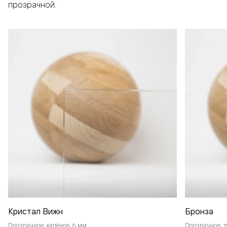
прозрачной.
Кристал Вижн
Бронза
Прозрачное, калёное, 6 мм
Прозрачное, т