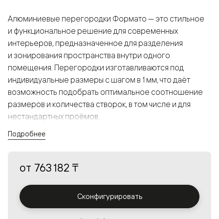
Алюминиевые перегородки Формато — это стильное
и функциональное решение для современных
интерьеров, предназначенное для разделения
и зонирования пространства внутри одного
помещения. Перегородки изготавливаются под
индивидуальные размеры с шагом в 1 мм, что даёт
возможность подобрать оптимальное соотношение
размеров и количества створок, в том числе и для
нестандартных проёмов.
Подробнее
Конструкция, выполненная из алюминия, получается
прочной, но в то же время лёгкой и лаконичной,
от
763 182 ₸
а большой выбор вставок из стекла с различными
эффектами позволяет создавать разнообразные
решения в интерьере и варьировать освещённость.
Сконфигурировать