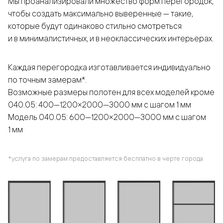
Мы проанализировали множество форм перегородок,
чтобы создать максимально выверенные — такие,
которые будут одинаково стильно смотреться
и в минималистичных, и в неоклассических интерьерах.
Каждая перегородка изготавливается индивидуально
по точным замерам*.
Возможные размеры полотен для всех моделей кроме
040.05: 400—1200×2000—3000 мм с шагом 1 мм
Модель 040.05: 600—1200×2000—3000 мм с шагом
1 мм
*услуга по замерам предоставляется бесплатно в черте города