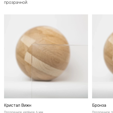
прозрачной.
Кристал Вижн
Бронза
Прозрачное, калёное, 6 мм
Прозрачное, т