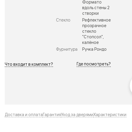
Формато
вдоль стены 2
створки
Стекло
Рефлективное
прозрачное
стекло
"Стопсол",
калёное
Фурнитура
Ручка Рондо
Где посмотреть?
Что входит в комплект?
Доставка и оплата
Гарантия
Уход за дверями
Характеристики