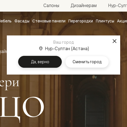
Нур-Султ
Салоны
Дизайнерам
ебель
Фасады
Стеновые панели
Перегородки
Плинтусы
Акци
атные
ые
Ваш город
чные
Нур-Султан (Астана)
зайн
Межкомнатные двери Палаццо
Да, верно
Сменить город
ери
ЦО
ванные