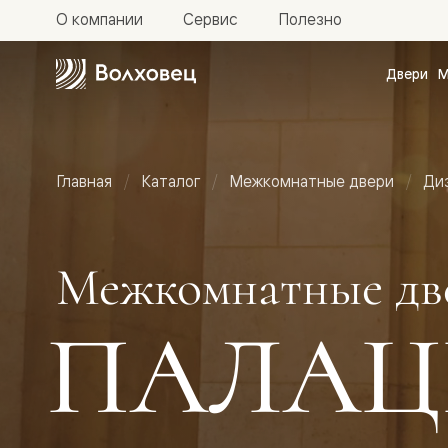
О компании
Сервис
Полезно
Двери
М
Межкомн
двери
Доступн
и практи
Фридом
Главная
Каталог
Межкомнатные двери
Ди
Центро
Галант
Нео
Планум
Секрето
Межкомнатные дв
-
скрытые
двери
ПАЛАЦ
Фрезеро
двери
в
эмали
Прайм
Маскот
Эссе