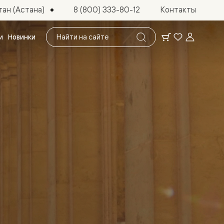
ан (Астана)
8 (800) 333-80-12
Контакты
Поиск
и
Новинки
по
сайту