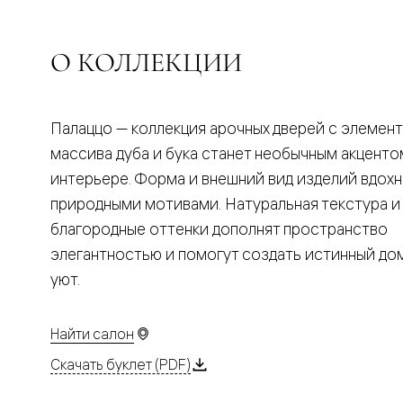
Планум
Цветные
Колор
Алюмини
О КОЛЛЕКЦИИ
Формато
Секрето
Алюмини
Мозаик
Палаццо — коллекция арочных дверей с элемен
Поворот
двери
массива дуба и бука станет необычным акценто
Скрытые
интерьере. Форма и внешний вид изделий вдох
двери
Дизайнер
природными мотивами. Натуральная текстура и
шпон
благородные оттенки дополнят пространство
Со
стеклом
элегантностью и помогут создать истинный д
Высокие
уют.
двери
В
гардеро
В
Найти салон
гостиную
Двери
Скачать буклет (PDF)
в
тренде