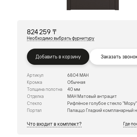
Перегор
Мозаик
Неокласс
Прайм
Фрэйм
824 259 ₸
Альба
Дюна
Необходимо выбрать фурнитуру
Рокка
Антик
Нео
Добавить в корзину
Заказать звоно
Париж
Центро
Шарм
Артикул
6804 МАН
Нео
Классик
Кромка
Обычная
Галант
Толщина полотна
40 мм
Эго
Отделка
МАН Матовый антрацит
Классика
Стекло
Рифлёное голубое стекло "Мору"
Маскот
Эссе
Портал
Палаццо Гладкий компланарный 
Тоскана
Плано
Что входит в комплект?
Где п
Тоскана
Грильято