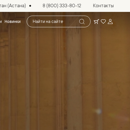
ан (Астана)
8 (800) 333-80-12
Контакты
Поиск
и
Новинки
по
сайту