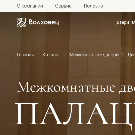
О компании
Сервис
Полезно
Двери
М
Межкомн
двери
Доступн
и практи
Фридом
Главная
Каталог
Межкомнатные двери
Ди
Центро
Галант
Нео
Планум
Секрето
Межкомнатные дв
-
скрытые
двери
ПАЛАЦ
Фрезеро
двери
в
эмали
Прайм
Маскот
Эссе