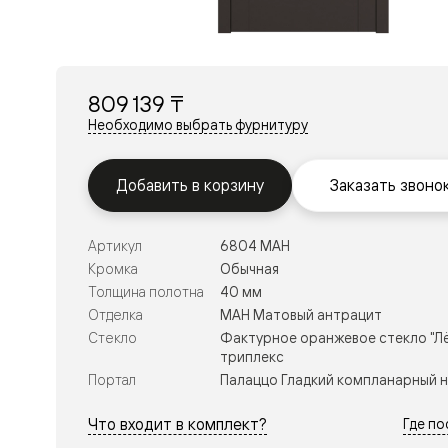
Перегор
Мозаик
Неокласс
Прайм
Фрэйм
809 139 ₸
Альба
Дюна
Необходимо выбрать фурнитуру
Рокка
Антик
Нео
Добавить в корзину
Заказать звоно
Париж
Центро
Шарм
Артикул
6804 МАН
Нео
Классик
Кромка
Обычная
Галант
Толщина полотна
40 мм
Эго
Отделка
МАН Матовый антрацит
Классика
Стекло
Фактурное оранжевое стекло "Лё
Маскот
триплекс
Эссе
Тоскана
Портал
Палаццо Гладкий компланарный 
Плано
Тоскана
Что входит в комплект?
Где п
Грильято