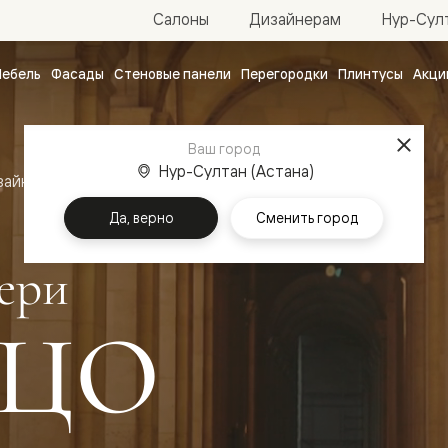
Нур-Султ
Салоны
Дизайнерам
ебель
Фасады
Стеновые панели
Перегородки
Плинтусы
Акци
атные
ые
Ваш город
чные
Нур-Султан (Астана)
зайн
Межкомнатные двери Палаццо
Да, верно
Сменить город
ери
ЦО
ванные