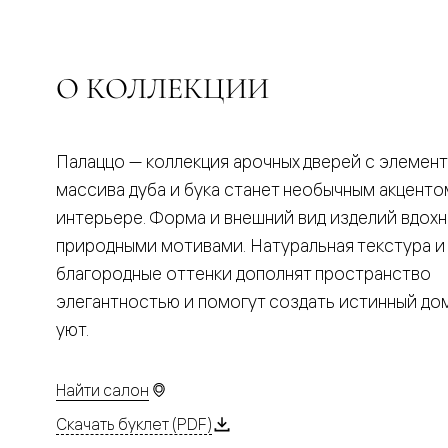
Планум
Цветные
Колор
Алюмини
Формато
О КОЛЛЕКЦИИ
Секрето
Алюмини
Мозаик
Поворот
Палаццо — коллекция арочных дверей с элемен
двери
Скрытые
массива дуба и бука станет необычным акценто
двери
интерьере. Форма и внешний вид изделий вдох
Дизайнер
шпон
природными мотивами. Натуральная текстура и
Со
благородные оттенки дополнят пространство
стеклом
Высокие
элегантностью и помогут создать истинный д
двери
уют.
В
гардеро
В
гостиную
Найти салон
Двери
в
Скачать буклет (PDF)
тренде