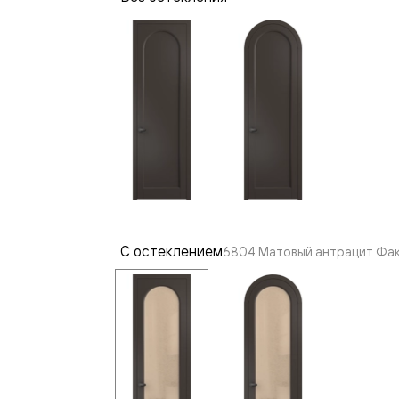
—
е
ный
м —
С остеклением
6804 Матовый антрацит Факт
я
одки