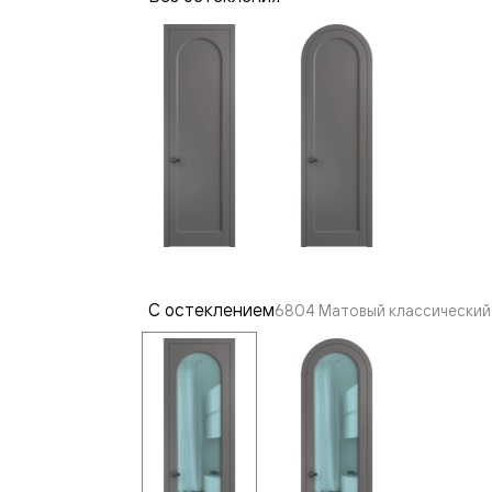
—
е
ный
м —
С остеклением
6804 Матовый классический 
я
одки