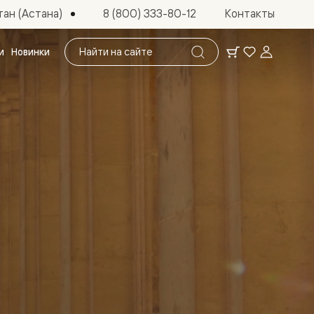
ан (Астана)
8 (800) 333-80-12
Контакты
Поиск
и
Новинки
по
сайту