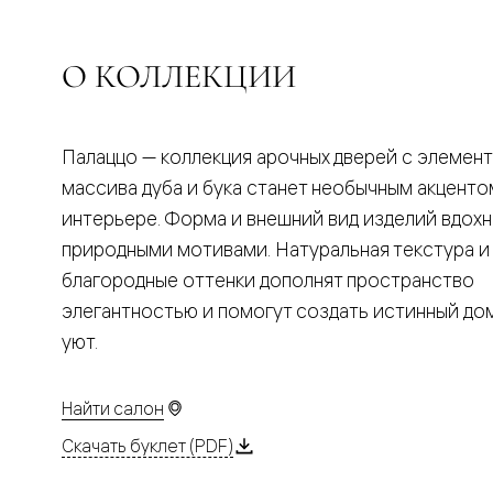
Планум
Цветные
Колор
Алюмини
О КОЛЛЕКЦИИ
Формато
Секрето
Алюмини
Мозаик
Палаццо — коллекция арочных дверей с элемен
Поворот
двери
массива дуба и бука станет необычным акценто
Скрытые
интерьере. Форма и внешний вид изделий вдох
двери
Дизайнер
природными мотивами. Натуральная текстура и
шпон
благородные оттенки дополнят пространство
Со
стеклом
элегантностью и помогут создать истинный д
Высокие
уют.
двери
В
гардеро
В
Найти салон
гостиную
Двери
Скачать буклет (PDF)
в
тренде