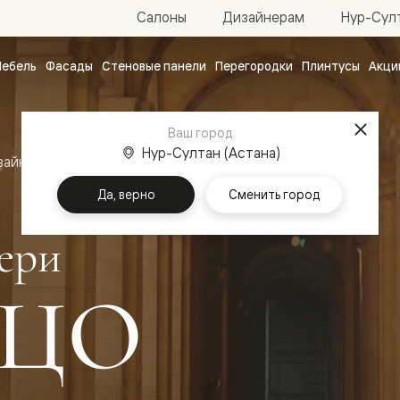
Нур-Султ
Салоны
Дизайнерам
ебель
Фасады
Стеновые панели
Перегородки
Плинтусы
Акци
атные
ые
Ваш город
чные
Нур-Султан (Астана)
зайн
Межкомнатные двери Палаццо
Да, верно
Сменить город
ери
ЦО
ванные