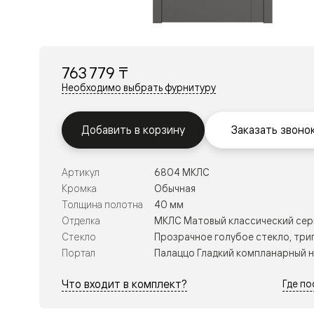
Перегор
Мозаик
Неокласс
Прайм
Фрэйм
763 779 ₸
Альба
Дюна
Необходимо выбрать фурнитуру
Рокка
Антик
Нео
Добавить в корзину
Заказать звоно
Париж
Центро
Шарм
Артикул
6804 МКЛС
Нео
Классик
Кромка
Обычная
Галант
Толщина полотна
40 мм
Эго
Отделка
МКЛС Матовый классический се
Классика
Стекло
Прозрачное голубое стекло, три
Маскот
Эссе
Портал
Палаццо Гладкий компланарный 
Тоскана
Плано
Что входит в комплект?
Где п
Тоскана
Грильято