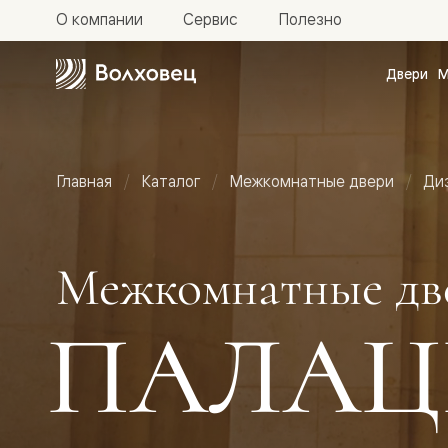
О компании
Сервис
Полезно
Двери
М
Межкомн
двери
Доступн
и практи
Фридом
Главная
Каталог
Межкомнатные двери
Ди
Центро
Галант
Нео
Планум
Секрето
Межкомнатные дв
-
скрытые
двери
ПАЛАЦ
Фрезеро
двери
в
эмали
Прайм
Маскот
Эссе