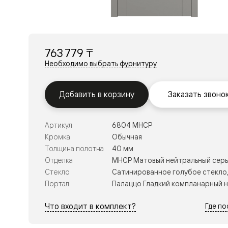
Перегор
Мозаик
Неокласс
Прайм
Фрэйм
763 779 ₸
Альба
Дюна
Необходимо выбрать фурнитуру
Рокка
Антик
Нео
Добавить в корзину
Заказать звоно
Париж
Центро
Шарм
Артикул
6804 МНСР
Нео
Классик
Кромка
Обычная
Галант
Толщина полотна
40 мм
Эго
Отделка
МНСР Матовый нейтральный сер
Классика
Стекло
Сатинированное голубое стекло,
Маскот
Эссе
Портал
Палаццо Гладкий компланарный 
Тоскана
Плано
Что входит в комплект?
Где п
Тоскана
Грильято