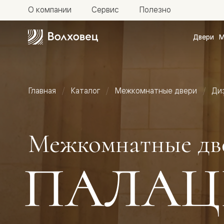
О компании
Сервис
Полезно
Двери
М
Межкомн
двери
Доступн
и практи
Фридом
Главная
Каталог
Межкомнатные двери
Ди
Центро
Галант
Нео
Планум
Секрето
Межкомнатные дв
-
скрытые
двери
ПАЛАЦ
Фрезеро
двери
в
эмали
Прайм
Маскот
Эссе