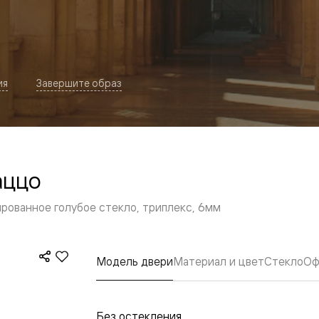
ия
Завершите образ
аццо
евая
рованное голубое стекло, триплекс, 6мм
Модель двери
Материал и цвет
Стекло
Оф
ские
вание
Без остекления