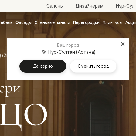
Нур-Султ
Салоны
Дизайнерам
ебель
Фасады
Стеновые панели
Перегородки
Плинтусы
Акци
атные
ые
Ваш город
чные
Нур-Султан (Астана)
зайн
Межкомнатные двери Палаццо
Да, верно
Сменить город
ери
ЦО
ванные