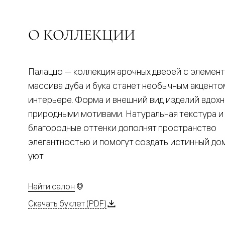
Планум
Цветные
Колор
Алюмини
О КОЛЛЕКЦИИ
Формато
Секрето
Алюмини
Мозаик
Палаццо — коллекция арочных дверей с элемен
Поворот
двери
массива дуба и бука станет необычным акценто
Скрытые
интерьере. Форма и внешний вид изделий вдох
двери
Дизайнер
природными мотивами. Натуральная текстура и
шпон
благородные оттенки дополнят пространство
Со
стеклом
элегантностью и помогут создать истинный д
Высокие
уют.
двери
В
гардеро
В
Найти салон
гостиную
Двери
Скачать буклет (PDF)
в
тренде