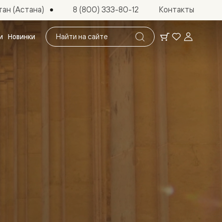
ан (Астана)
8 (800) 333-80-12
Контакты
Поиск
и
Новинки
по
сайту