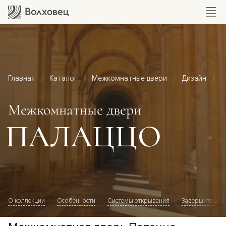
Главная
Каталог
Межкомнатные двери
Дизайн
М
Межкомнатные двери
ПАЛАЦЦО
О коллекции
Особенности
Системы открывания
Завершите обр