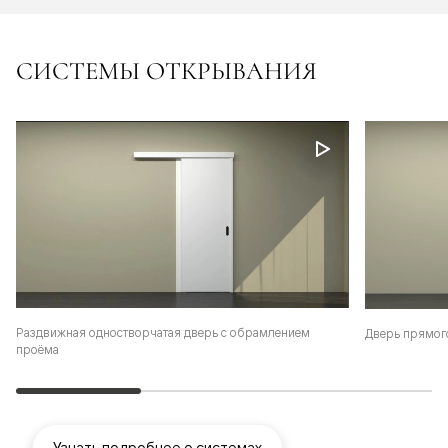
СИСТЕМЫ ОТКРЫВАНИЯ
Раздвижная одностворчатая дверь с обрамлением
Дверь прямог
проёма
Узнать подробнее о системах