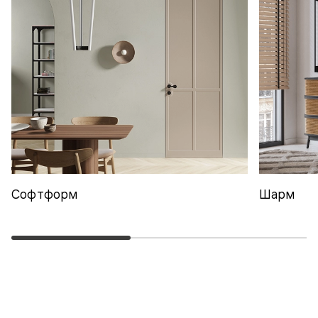
Софтформ
Шарм