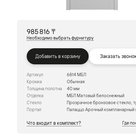
Перегор
Мозаик
Неокласс
Прайм
Фрэйм
985 816 ₸
Альба
Дюна
Необходимо выбрать фурнитуру
Рокка
Антик
Нео
Добавить в корзину
Заказать звоно
Париж
Центро
Шарм
Артикул
6814 МБЛ
Нео
Классик
Кромка
Обычная
Галант
Толщина полотна
40 мм
Эго
Отделка
МБЛ Матовый белоснежный
Классика
Стекло
Прозрачное бронзовое стекло, 
Маскот
Эссе
Портал
Палаццо Арочный компланарный 
Тоскана
Плано
Что входит в комплект?
Где п
Тоскана
Грильято