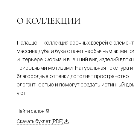
Планум
Цветные
Колор
Алюмини
О КОЛЛЕКЦИИ
Формато
Секрето
Алюмини
Мозаик
Палаццо — коллекция арочных дверей с элемен
Поворот
двери
массива дуба и бука станет необычным акценто
Скрытые
интерьере. Форма и внешний вид изделий вдох
двери
Дизайнер
природными мотивами. Натуральная текстура и
шпон
благородные оттенки дополнят пространство
Со
стеклом
элегантностью и помогут создать истинный д
Высокие
уют.
двери
В
гардеро
В
Найти салон
гостиную
Двери
Скачать буклет (PDF)
в
тренде