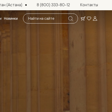
ан (Астана)
8 (800) 333-80-12
Контакты
Поиск
и
Новинки
по
сайту