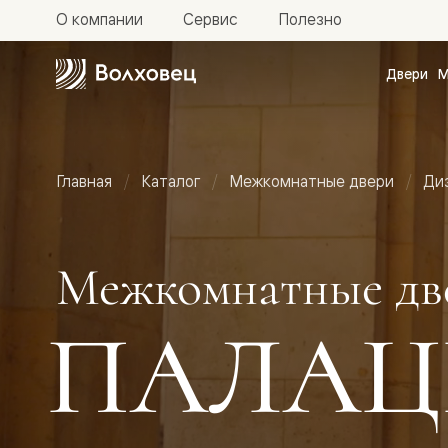
О компании
Сервис
Полезно
Двери
М
Межкомн
двери
Доступн
и практи
Фридом
Главная
Каталог
Межкомнатные двери
Ди
Центро
Галант
Нео
Планум
Секрето
Межкомнатные дв
-
скрытые
двери
ПАЛАЦ
Фрезеро
двери
в
эмали
Прайм
Маскот
Эссе