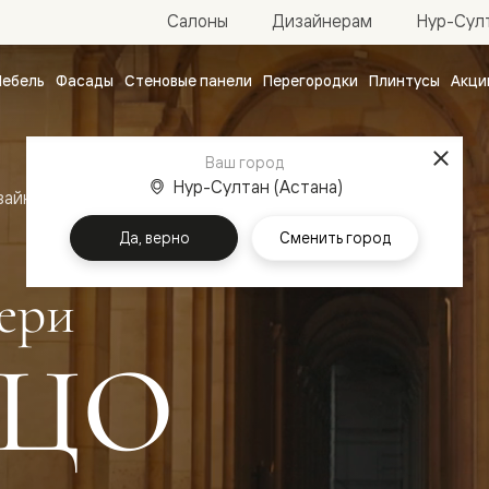
Нур-Султ
Салоны
Дизайнерам
ебель
Фасады
Стеновые панели
Перегородки
Плинтусы
Акци
атные
ые
Ваш город
чные
Нур-Султан (Астана)
зайн
Межкомнатные двери Палаццо
Да, верно
Сменить город
ери
ЦО
ванные