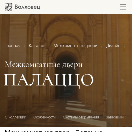
Главная
Каталог
Межкомнатные двери
Дизайн
М
Межкомнатные двери
ПАЛАЦЦО
О коллекции
Особенности
Системы открывания
Завершите обр