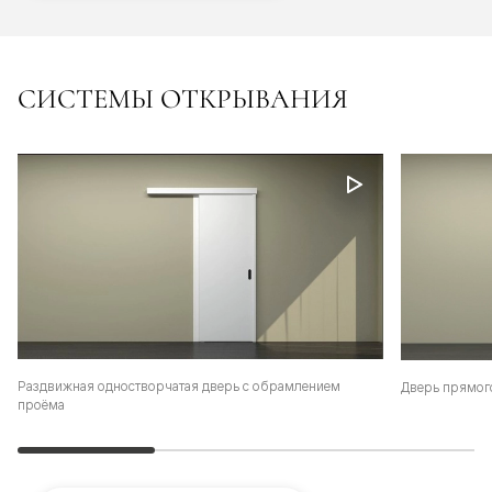
СИСТЕМЫ ОТКРЫВАНИЯ
Раздвижная одностворчатая дверь с обрамлением
Дверь прямог
проёма