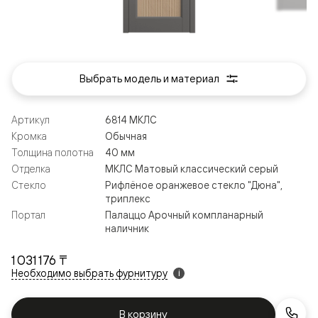
Выбрать модель и материал
Артикул
6814 МКЛС
Кромка
Обычная
Толщина полотна
40 мм
Отделка
МКЛС Матовый классический серый
Стекло
Рифлёное оранжевое стекло "Дюна",
триплекс
Портал
Палаццо Арочный компланарный
наличник
1 031 176 ₸
Необходимо выбрать фурнитуру
i
В корзину