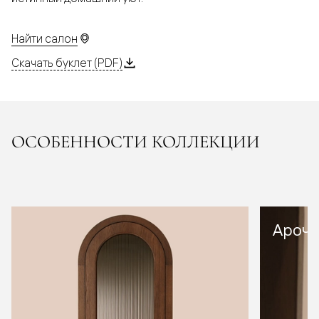
Найти салон
Скачать буклет (PDF)
ОСОБЕННОСТИ КОЛЛЕКЦИИ
Арочн