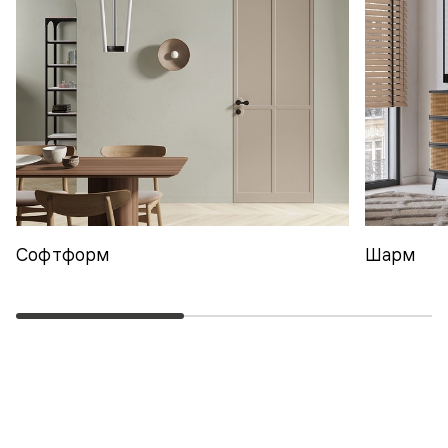
Софтформ
Шарм