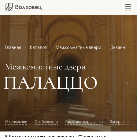
Главная
Каталог
Межкомнатные двери
Дизайн
М
Межкомнатные двери
ПАЛАЦЦО
О коллекции
Особенности
Системы открывания
Завершите обр