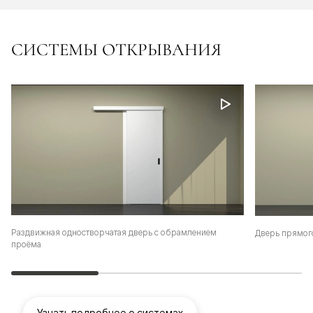
СИСТЕМЫ ОТКРЫВАНИЯ
Раздвижная одностворчатая дверь с обрамлением
Дверь прямог
проёма
Узнать подробнее о системах