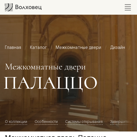
Главная
Каталог
Межкомнатные двери
Дизайн
М
Межкомнатные двери
ПАЛАЦЦО
О коллекции
Особенности
Системы открывания
Завершите обр