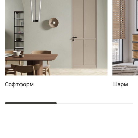
Софтформ
Шарм