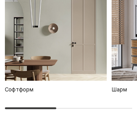
Софтформ
Шарм