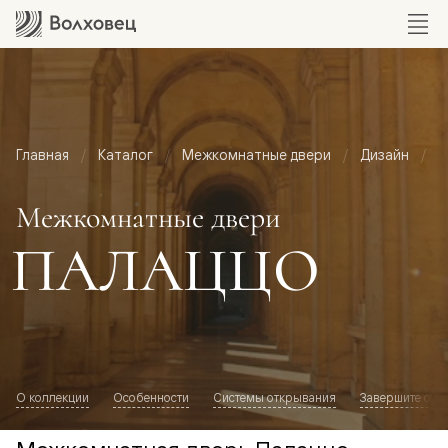
Главная
Каталог
Межкомнатные двери
Дизайн
М
Межкомнатные двери
ПАЛАЦЦО
О коллекции
Особенности
Системы открывания
Завершите обр