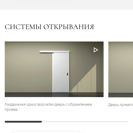
СИСТЕМЫ ОТКРЫВАНИЯ
Раздвижная одностворчатая дверь с обрамлением
Дверь прямог
проёма