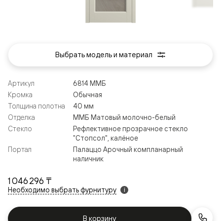
Выбрать модель и материал
Артикул
6814 ММБ
Кромка
Обычная
Толщина полотна
40 мм
Отделка
ММБ Матовый молочно-белый
Стекло
Рефлективное прозрачное стекло
"Стопсол", калёное
Портал
Палаццо Арочный компланарный
наличник
1 046 296 ₸
Необходимо выбрать фурнитуру
i
В корзину