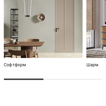
Софтформ
Шарм