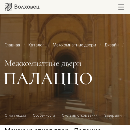
Главная
Каталог
Межкомнатные двери
Дизайн
М
Межкомнатные двери
ПАЛАЦЦО
О коллекции
Особенности
Системы открывания
Завершите обр