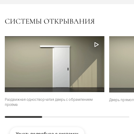
СИСТЕМЫ ОТКРЫВАНИЯ
Раздвижная одностворчатая дверь с обрамлением
Дверь прямог
проёма
Узнать подробнее о системах