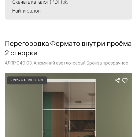
Алюминиевые перегородки имеют единый профиль
Скачать каталог (PDF)
с алюминиевыми дверьми и легко сочетаются в одном
Найти салон
пространстве, не перегружая его. Также их можно
комбинировать в интерьере с полотнами из нашего
стандартного ассортимента. Помимо этого, система
алюминиевых перегородок и дверей координируется
Перегородка Формато внутри проёма
со стеновыми панелями Волховец.
2 створки
АЛПР 040.03. Алюминий светло-серый Бронза прозрачное
-20% НА ПОЛОТНО