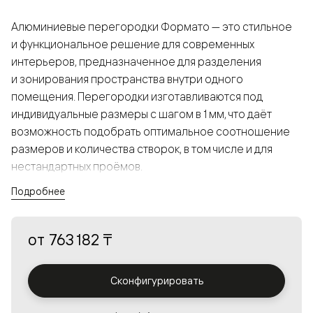
Алюминиевые перегородки Формато — это стильное
и функциональное решение для современных
интерьеров, предназначенное для разделения
и зонирования пространства внутри одного
помещения. Перегородки изготавливаются под
индивидуальные размеры с шагом в 1 мм, что даёт
возможность подобрать оптимальное соотношение
размеров и количества створок, в том числе и для
нестандартных проёмов.
Подробнее
Конструкция, выполненная из алюминия, получается
прочной, но в то же время лёгкой и лаконичной,
от
763 182 ₸
а большой выбор вставок из стекла с различными
эффектами позволяет создавать разнообразные
решения в интерьере и варьировать освещённость.
Сконфигурировать