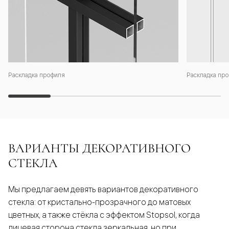
Раскладка профиля
Раскладка про
ВАРИАНТЫ ДЕКОРАТИВНОГО
СТЕКЛА
Мы предлагаем девять вариантов декоративного
стекла: от кристально-прозрачного до матовых
цветных, а также стёкла с эффектом Stopsol, когда
лицевая сторона стекла зеркальная, но при