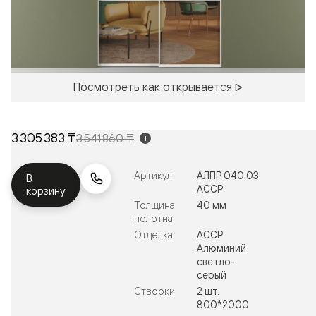
Посмотреть как открывается
3 305 383 ₸
3 541 860 ₸
i
Артикул
АЛПР 040.03
В
АССР
корзину
Толщина
40 мм
полотна
Отделка
АССР
Алюминий
светло-
серый
Створки
2 шт.
800*2000