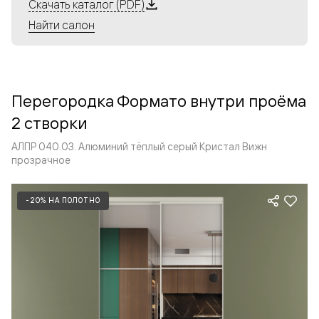
Алюминиевые перегородки имеют единый профиль
Скачать каталог (PDF)
с алюминиевыми дверьми и легко сочетаются в одном
Найти салон
пространстве, не перегружая его. Также их можно
комбинировать в интерьере с полотнами из нашего
стандартного ассортимента. Помимо этого, система
алюминиевых перегородок и дверей координируется
Перегородка Формато внутри проёма
со стеновыми панелями Волховец.
2 створки
АЛПР 040.03. Алюминий тёплый серый Кристал Вижн
прозрачное
-20% НА ПОЛОТНО