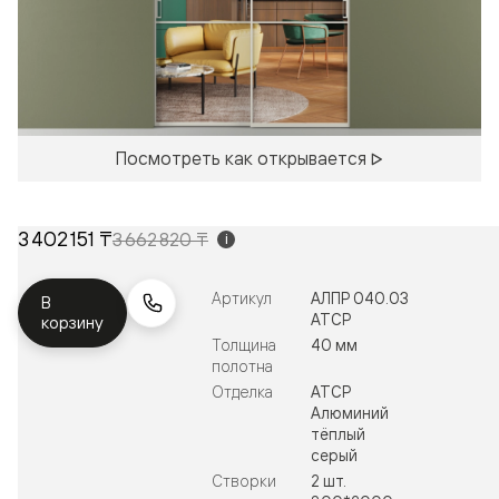
Посмотреть как открывается
3 402 151 ₸
3 662 820 ₸
i
Артикул
АЛПР 040.03
В
АТСР
корзину
Толщина
40 мм
полотна
Отделка
АТСР
Алюминий
тёплый
серый
Створки
2 шт.