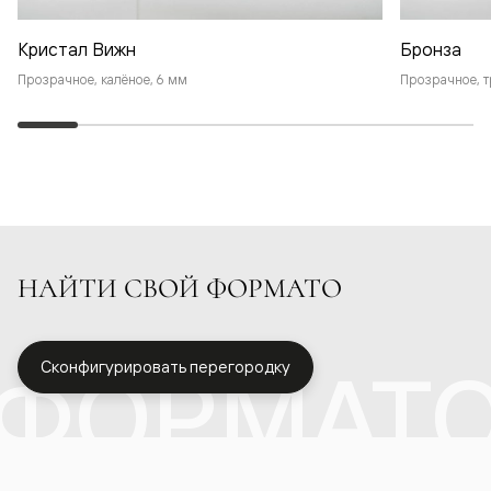
Кристал Вижн
Бронза
Прозрачное, калёное, 6 мм
Прозрачное, т
НАЙТИ СВОЙ ФОРМАТО
ФОРМАТ
Сконфигурировать перегородку