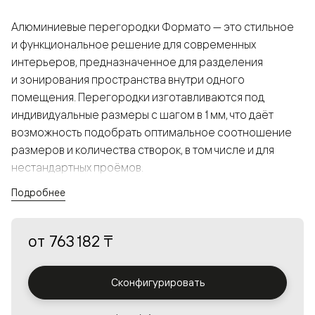
Алюминиевые перегородки Формато — это стильное
и функциональное решение для современных
интерьеров, предназначенное для разделения
и зонирования пространства внутри одного
помещения. Перегородки изготавливаются под
индивидуальные размеры с шагом в 1 мм, что даёт
возможность подобрать оптимальное соотношение
размеров и количества створок, в том числе и для
нестандартных проёмов.
Подробнее
Конструкция, выполненная из алюминия, получается
прочной, но в то же время лёгкой и лаконичной,
от
763 182 ₸
а большой выбор вставок из стекла с различными
эффектами позволяет создавать разнообразные
решения в интерьере и варьировать освещённость.
Сконфигурировать