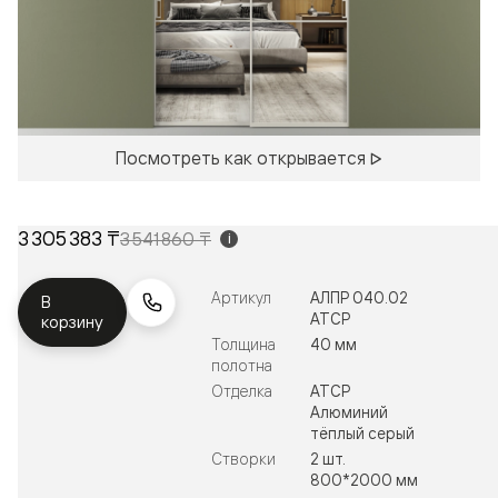
Посмотреть как открывается
3 305 383 ₸
3 541 860 ₸
i
Артикул
АЛПР 040.02
В
АТСР
корзину
Толщина
40 мм
полотна
Отделка
АТСР
Алюминий
тёплый серый
Створки
2 шт.
800*2000 мм