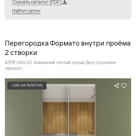
Алюминиевые перегородки имеют единый профиль
Скачать каталог (PDF)
с алюминиевыми дверьми и легко сочетаются в одном
Найти салон
пространстве, не перегружая его. Также их можно
комбинировать в интерьере с полотнами из нашего
стандартного ассортимента. Помимо этого, система
алюминиевых перегородок и дверей координируется
Перегородка Формато внутри проёма
со стеновыми панелями Волховец.
2 створки
АЛПР 040.02. Алюминий тёплый серый Двустороннее
зеркало
-20% НА ПОЛОТНО