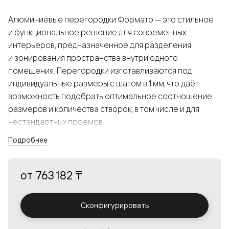
Алюминиевые перегородки Формато — это стильное
и функциональное решение для современных
интерьеров, предназначенное для разделения
и зонирования пространства внутри одного
помещения. Перегородки изготавливаются под
индивидуальные размеры с шагом в 1 мм, что даёт
возможность подобрать оптимальное соотношение
размеров и количества створок, в том числе и для
нестандартных проёмов.
Подробнее
Конструкция, выполненная из алюминия, получается
прочной, но в то же время лёгкой и лаконичной,
от
763 182 ₸
а большой выбор вставок из стекла с различными
эффектами позволяет создавать разнообразные
решения в интерьере и варьировать освещённость.
Сконфигурировать