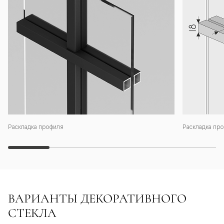
Раскладка профиля
Раскладка про
ВАРИАНТЫ ДЕКОРАТИВНОГО
СТЕКЛА