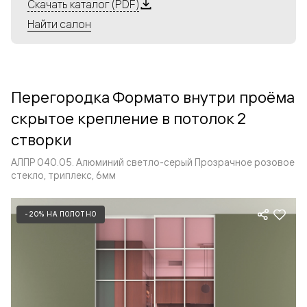
Алюминиевые перегородки имеют единый профиль
Скачать каталог (PDF)
с алюминиевыми дверьми и легко сочетаются в одном
Найти салон
пространстве, не перегружая его. Также их можно
комбинировать в интерьере с полотнами из нашего
стандартного ассортимента. Помимо этого, система
алюминиевых перегородок и дверей координируется
Перегородка Формато внутри проёма
со стеновыми панелями Волховец.
скрытое крепление в потолок 2
створки
АЛПР 040.05. Алюминий светло-серый Прозрачное розовое
стекло, триплекс, 6мм
-20% НА ПОЛОТНО