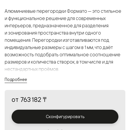
Алюминиевые перегородки Формато — это стильное
и функциональное решение для современных
интерьеров, предназначенное для разделения
и зонирования пространства внутри одного
помещения. Перегородки изготавливаются под
индивидуальные размеры с шагом в 1 мм, что даёт
возможность подобрать оптимальное соотношение
размеров и количества створок, в том числе и для
нестандартных проёмов.
Подробнее
Конструкция, выполненная из алюминия, получается
прочной, но в то же время лёгкой и лаконичной,
от
763 182 ₸
а большой выбор вставок из стекла с различными
эффектами позволяет создавать разнообразные
решения в интерьере и варьировать освещённость.
Сконфигурировать