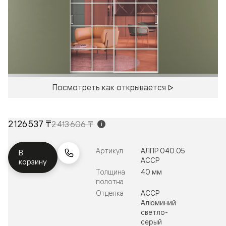
Посмотреть как открывается
2 126 537 ₸
2 413 606 ₸
i
Артикул
АЛПР 040.05
В
АССР
корзину
Толщина
40 мм
полотна
Отделка
АССР
Алюминий
светло-
серый