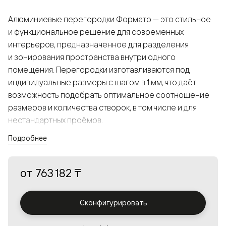
Алюминиевые перегородки Формато — это стильное
и функциональное решение для современных
интерьеров, предназначенное для разделения
и зонирования пространства внутри одного
помещения. Перегородки изготавливаются под
индивидуальные размеры с шагом в 1 мм, что даёт
возможность подобрать оптимальное соотношение
размеров и количества створок, в том числе и для
нестандартных проёмов.
Подробнее
Конструкция, выполненная из алюминия, получается
прочной, но в то же время лёгкой и лаконичной,
от
763 182 ₸
а большой выбор вставок из стекла с различными
эффектами позволяет создавать разнообразные
решения в интерьере и варьировать освещённость.
Сконфигурировать