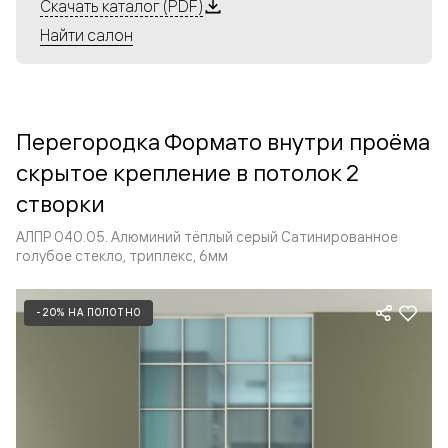
Алюминиевые перегородки имеют единый профиль
Скачать каталог (PDF)
с алюминиевыми дверьми и легко сочетаются в одном
Найти салон
пространстве, не перегружая его. Также их можно
комбинировать в интерьере с полотнами из нашего
стандартного ассортимента. Помимо этого, система
алюминиевых перегородок и дверей координируется
Перегородка Формато внутри проёма
со стеновыми панелями Волховец.
скрытое крепление в потолок 2
створки
АЛПР 040.05. Алюминий тёплый серый Сатинированное
голубое стекло, триплекс, 6мм
-20% НА ПОЛОТНО