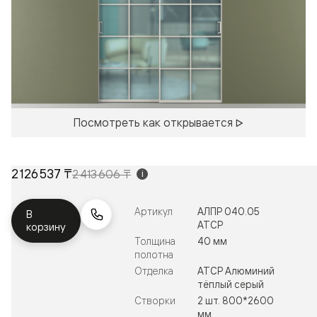
Посмотреть как открывается
2 126 537 ₸
2 413 606 ₸
i
Артикул
АЛПР 040.05
В
АТСР
корзину
Толщина
40 мм
полотна
Отделка
АТСР Алюминий
тёплый серый
Створки
2 шт. 800*2600
мм