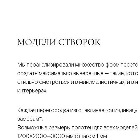
бука
Шпоновы
отделки
Имитация
шпона
Из
алюмини
МОДЕЛИ СТВОРОК
и
стекла
Покрыты
эмалью
Однотон
Мы проанализировали множество форм перего
ПЭТ
создать максимально выверенные — такие, кот
Мультиш
Раздвиж
стильно смотреться и в минималистичных, и в 
двери
интерьерах.
Вдоль
стены
В
пенал
Каждая перегородка изготавливается индивиду
Со
замерам*.
скрытой
направл
Возможные размеры полотен для всех моделей
Арочные
двери
1200×2000—3000 мм с шагом 1 мм