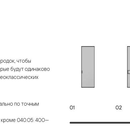
е
я
е
ные
родок, чтобы
орые будут одинаково
пон
ные
неоклассических
ально по точным
01
02
яющей
 кроме 040.05: 400—