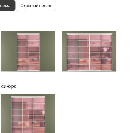
роёма
Скрытый пенал
 синхро