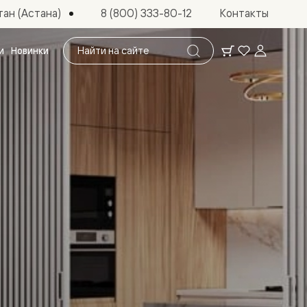
ан (Астана)
8 (800) 333-80-12
Контакты
Поиск
и
Новинки
по
сайту