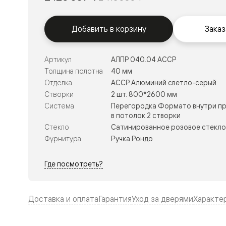
Тоскана
Литера
Тоскана
Ромбо
Добавить в корзину
Заказ
Тоскана
Элегантэ
Лигнум
Артикул
АЛПР 040.04 АССР
Совреме
Толщина полотна
40 мм
стиль
Фридом
Отделка
АССР Алюминий светло-серый
Рифт
Створки
2 шт. 800*2600 мм
Вельвет
Система
Перегородка Формато внутри пр
Планум
в потолок 2 створки
Планум
Стекло
Сатинированное розовое стекло
Про
Линия
Фурнитура
Ручка Рондо
Дизайн
Палаццо
Где посмотреть?
Селект
Софтфор
Зеркальн
Планум
Доставка и оплата
Гарантия
Уход за дверями
Характе
Про
Скрытые
двери