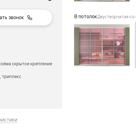
В потолок
Двустворчатая со
ать звонок
нный
оёма скрытое крепление
, триплекс
м
ые
ристики