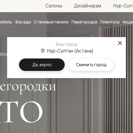
Нур-Султ
Салоны
Дизайнерам
ебель
Фасады
Стеновые панели
Перегородки
Плинтусы
Акци
атные
ые
Ваш город
чные
Нур-Султан (Астана)
ородки
Да, верно
Сменить город
егородки
ТО
ванные