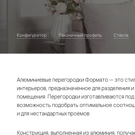
Рокка
Фрэйм
Альба
Дюна
Париж
Нео
Конфигуратор
Лаконичный профиль
Стёкла
Классик
Линия
Гладкие
и
скрытые
Планум
Про —
алюмини
Алюминиевые перегородки Формато — это стил
кромка
Планум
интерьеров, предназначенное для разделения и
Секрето
помещения. Перегородки изготавливаются под и
-
скрытые
возможность подобрать оптимальное соотноше
двери
Дизайнер
и для нестандартных проёмов.
Селект —
фрезеро
по
Конструкция, выполненная из алюминия, получае
шпону