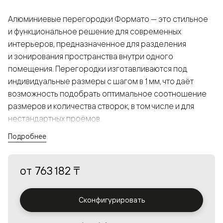
Алюминиевые перегородки Формато — это стильное
и функциональное решение для современных
интерьеров, предназначенное для разделения
и зонирования пространства внутри одного
помещения. Перегородки изготавливаются под
индивидуальные размеры с шагом в 1 мм, что даёт
возможность подобрать оптимальное соотношение
размеров и количества створок, в том числе и для
нестандартных проёмов.
Подробнее
Конструкция, выполненная из алюминия, получается
прочной, но в то же время лёгкой и лаконичной,
от
763 182 ₸
а большой выбор вставок из стекла с различными
эффектами позволяет создавать разнообразные
решения в интерьере и варьировать освещённость.
Сконфигурировать