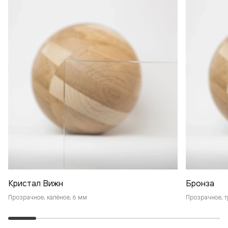
Кристал Вижн
Бронза
Прозрачное, калёное, 6 мм
Прозрачное, т