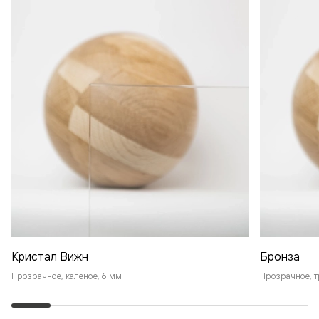
Кристал Вижн
Бронза
Прозрачное, калёное, 6 мм
Прозрачное, т