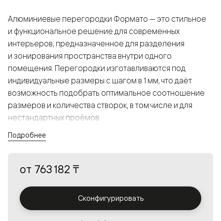
Алюминиевые перегородки Формато — это стильное
и функциональное решение для современных
интерьеров, предназначенное для разделения
и зонирования пространства внутри одного
помещения. Перегородки изготавливаются под
индивидуальные размеры с шагом в 1 мм, что даёт
возможность подобрать оптимальное соотношение
размеров и количества створок, в том числе и для
нестандартных проёмов.
Подробнее
Конструкция, выполненная из алюминия, получается
прочной, но в то же время лёгкой и лаконичной,
от
763 182 ₸
а большой выбор вставок из стекла с различными
эффектами позволяет создавать разнообразные
решения в интерьере и варьировать освещённость.
Сконфигурировать