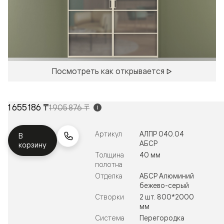
Посмотреть как открывается
1 655 186 ₸
1 905 876 ₸
i
Артикул
АЛПР 040.04
В
АБСР
корзину
Толщина
40 мм
полотна
Отделка
АБСР Алюминий
бежево-серый
Створки
2 шт. 800*2000
мм
Система
Перегородка