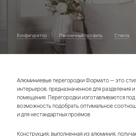
Рокка
Фрэйм
Альба
Дюна
Париж
Нео
Конфигуратор
Лаконичный профиль
Стёкла
Классик
Линия
Гладкие
и
скрытые
Планум
Про —
алюмини
Алюминиевые перегородки Формато — это стил
кромка
Планум
интерьеров, предназначенное для разделения и
Секрето
помещения. Перегородки изготавливаются под и
-
скрытые
возможность подобрать оптимальное соотноше
двери
Дизайнер
и для нестандартных проёмов.
Селект —
фрезеро
по
Конструкция, выполненная из алюминия, получае
шпону