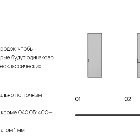
е
я
родок, чтобы
е
орые будут одинаково
ные
неоклассических
пон
ные
ально по точным
01
02
 кроме 040.05: 400—
яющей
агом 1 мм