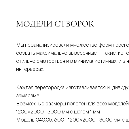
бука
Шпоновы
отделки
Имитация
МОДЕЛИ СТВОРОК
шпона
Из
алюмини
и
стекла
Мы проанализировали множество форм перего
Покрыты
создать максимально выверенные — такие, кот
эмалью
Однотон
стильно смотреться и в минималистичных, и в 
ПЭТ
интерьерах.
Мультиш
Раздвиж
двери
Вдоль
Каждая перегородка изготавливается индивиду
стены
замерам*.
В
пенал
Возможные размеры полотен для всех моделей
Со
скрытой
1200×2000—3000 мм с шагом 1 мм
направл
Модель 040.05: 600—1200×2000—3000 мм с ш
Арочные
двери