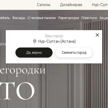
Нур-Султ
Салоны
Дизайнерам
ебель
Фасады
Стеновые панели
Перегородки
Плинтусы
Акци
атные
ые
Ваш город
чные
Нур-Султан (Астана)
ородки
Да, верно
Сменить город
егородки
ТО
ванные