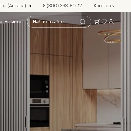
ан (Астана)
8 (800) 333-80-12
Контакты
Поиск
и
Новинки
по
сайту