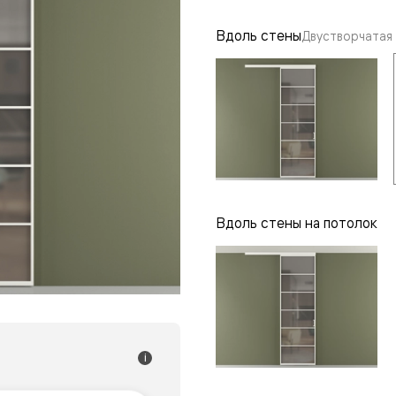
одки
Вдоль стены
Двустворчатая
ика
Вдоль стены на потолок
i