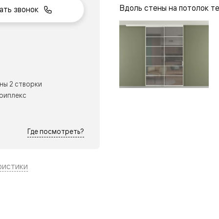
Вдоль стены на потолок т
ать звонок
нный
ны 2 створки
триплекс
Где посмотреть?
ристики
м
ые