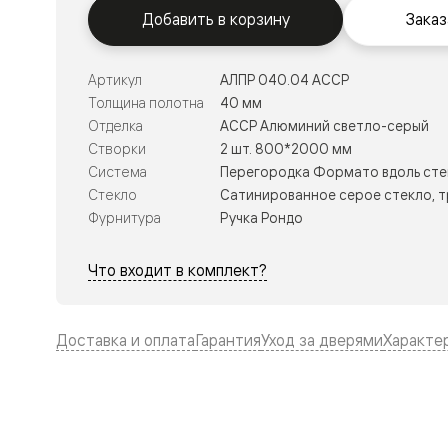
Тоскана
Добавить в корзину
Заказ
Литера
Тоскана
Ромбо
Тоскана
Артикул
АЛПР 040.04 АССР
Элегантэ
Толщина полотна
40 мм
Лигнум
Отделка
АССР Алюминий светло-серый
Совреме
стиль
Створки
2 шт. 800*2000 мм
Фридом
Система
Перегородка Формато вдоль сте
Рифт
Стекло
Сатинированное серое стекло, 
Вельвет
Планум
Фурнитура
Ручка Рондо
Планум
Про
Что входит в комплект?
Линия
Дизайн
Палаццо
Селект
Доставка и оплата
Гарантия
Уход за дверями
Характе
Софтфор
Зеркальн
Планум
Про
Скрытые
двери