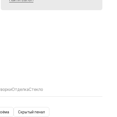
творки
Отделка
Стекло
роёма
Скрытый пенал