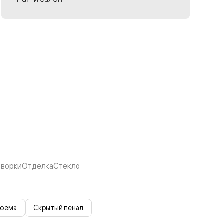
творки
Отделка
Стекло
роёма
Скрытый пенал