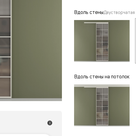
одки
Вдоль стены
Двустворчатая
ика
Вдоль стены на потолок
i