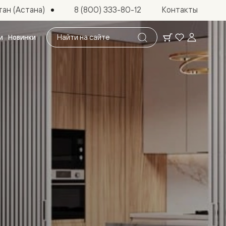
ан (Астана)
8 (800) 333-80-12
Контакты
Поиск
и
Новинки
по
сайту