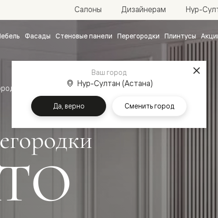
Нур-Султ
Салоны
Дизайнерам
ебель
Фасады
Стеновые панели
Перегородки
Плинтусы
Акци
атные
ые
Ваш город
чные
Нур-Султан (Астана)
ородки
Да, верно
Сменить город
егородки
ТО
ванные