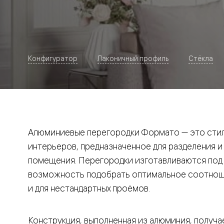
Рокка
Фрэйм
Альба
Дюна
Париж
Нео
Конфигуратор
Лаконичный профиль
Стёкла
Классик
Линия
Гладкие
и
скрытые
Планум
Про —
алюмини
Алюминиевые перегородки Формато — это стил
кромка
Планум
интерьеров, предназначенное для разделения и
Секрето
помещения. Перегородки изготавливаются под и
-
скрытые
возможность подобрать оптимальное соотноше
двери
Дизайнер
и для нестандартных проёмов.
Селект —
фрезеро
по
Конструкция, выполненная из алюминия, получае
шпону