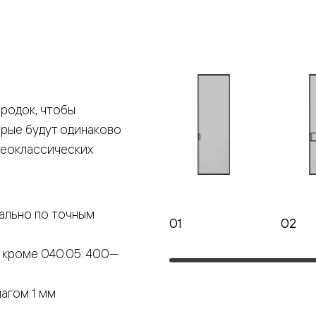
е
я
родок, чтобы
е
орые будут одинаково
ные
неоклассических
пон
ные
ально по точным
01
02
 кроме 040.05: 400—
яющей
агом 1 мм