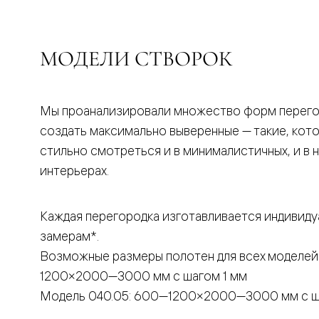
бука
Шпоновы
отделки
Имитация
МОДЕЛИ СТВОРОК
шпона
Из
алюмини
и
стекла
Мы проанализировали множество форм перего
Покрыты
создать максимально выверенные — такие, кот
эмалью
Однотон
стильно смотреться и в минималистичных, и в 
ПЭТ
интерьерах.
Мультиш
Раздвиж
двери
Вдоль
Каждая перегородка изготавливается индивиду
стены
замерам*.
В
пенал
Возможные размеры полотен для всех моделей
Со
скрытой
1200×2000—3000 мм с шагом 1 мм
направл
Модель 040.05: 600—1200×2000—3000 мм с ш
Арочные
двери