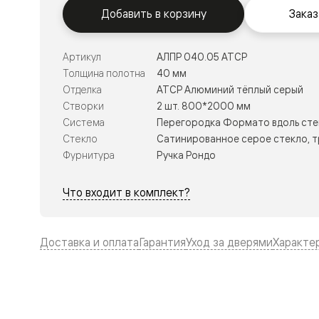
Тоскана
Добавить в корзину
Заказ
Литера
Тоскана
Ромбо
Тоскана
Артикул
АЛПР 040.05 АТСР
Элегантэ
Толщина полотна
40 мм
Лигнум
Отделка
АТСР Алюминий тёплый серый
Совреме
стиль
Створки
2 шт. 800*2000 мм
Фридом
Система
Перегородка Формато вдоль сте
Рифт
Стекло
Сатинированное серое стекло, 
Вельвет
Планум
Фурнитура
Ручка Рондо
Планум
Про
Что входит в комплект?
Линия
Дизайн
Палаццо
Селект
Доставка и оплата
Гарантия
Уход за дверями
Характе
Софтфор
Зеркальн
Планум
Про
Скрытые
двери