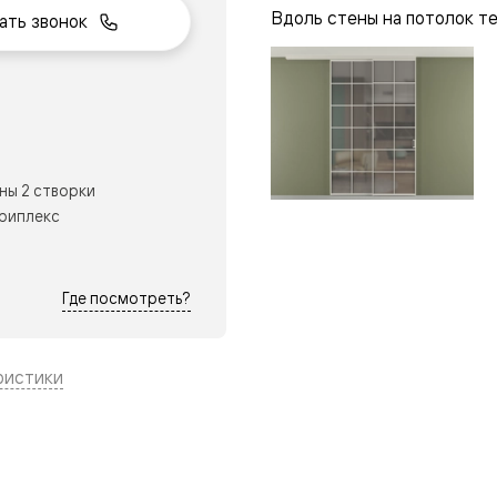
Вдоль стены на потолок т
ать звонок
нный
ны 2 створки
триплекс
Где посмотреть?
ристики
м
ые