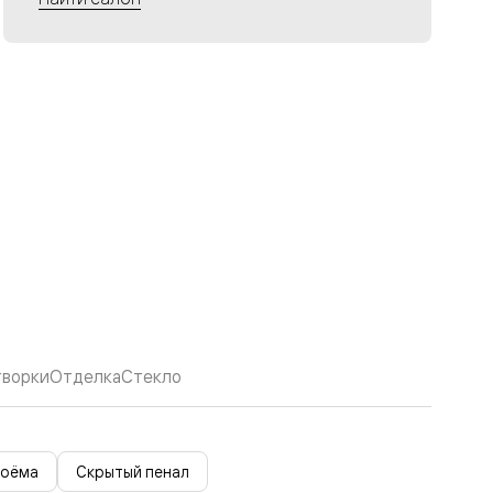
творки
Отделка
Стекло
роёма
Скрытый пенал