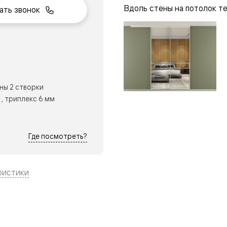
Вдоль стены на потолок т
ать звонок
нный
ны 2 створки
, триплекс 6 мм
Где посмотреть?
ристики
м
ые