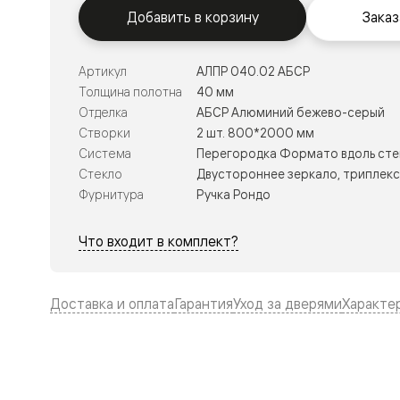
Тоскана
Добавить в корзину
Заказ
Литера
Тоскана
Ромбо
Тоскана
Артикул
АЛПР 040.02 АБСР
Элегантэ
Толщина полотна
40 мм
Лигнум
Отделка
АБСР Алюминий бежево-серый
Совреме
стиль
Створки
2 шт. 800*2000 мм
Фридом
Система
Перегородка Формато вдоль сте
Рифт
Стекло
Двустороннее зеркало, триплекс 
Вельвет
Планум
Фурнитура
Ручка Рондо
Планум
Про
Что входит в комплект?
Линия
Дизайн
Палаццо
Селект
Доставка и оплата
Гарантия
Уход за дверями
Характе
Софтфор
Зеркальн
Планум
Про
Скрытые
двери