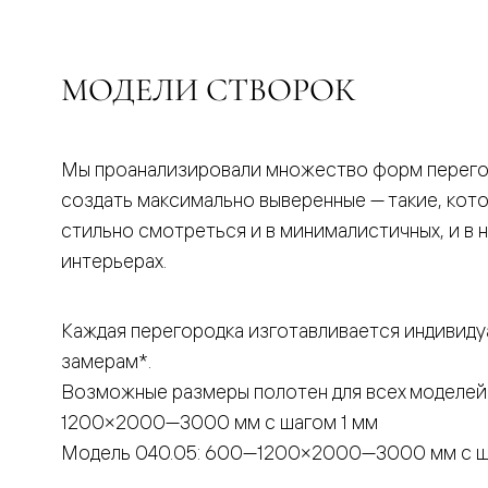
бука
Шпоновы
отделки
Имитация
МОДЕЛИ СТВОРОК
шпона
Из
алюмини
и
стекла
Мы проанализировали множество форм перего
Покрыты
создать максимально выверенные — такие, кот
эмалью
Однотон
стильно смотреться и в минималистичных, и в 
ПЭТ
интерьерах.
Мультиш
Раздвиж
двери
Вдоль
Каждая перегородка изготавливается индивиду
стены
замерам*.
В
пенал
Возможные размеры полотен для всех моделей
Со
скрытой
1200×2000—3000 мм с шагом 1 мм
направл
Модель 040.05: 600—1200×2000—3000 мм с ш
Арочные
двери