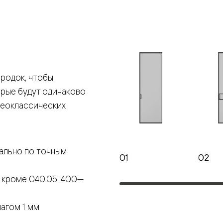
е
я
родок, чтобы
е
орые будут одинаково
ные
неоклассических
пон
ные
ально по точным
01
02
 кроме 040.05: 400—
яющей
агом 1 мм