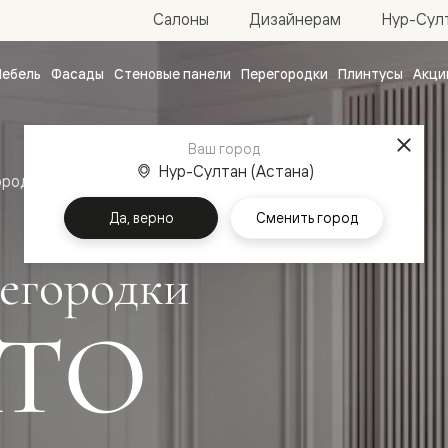
Нур-Султ
Салоны
Дизайнерам
ебель
Фасады
Стеновые панели
Перегородки
Плинтусы
Акци
атные
ые
Ваш город
чные
Нур-Султан (Астана)
ородки
Да, верно
Сменить город
егородки
ТО
ванные