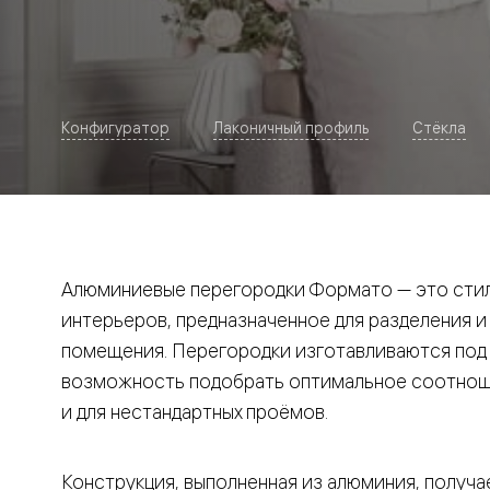
Рокка
Фрэйм
Альба
Дюна
Париж
Нео
Конфигуратор
Лаконичный профиль
Стёкла
Классик
Линия
Гладкие
и
скрытые
Планум
Про —
алюмини
Алюминиевые перегородки Формато — это стил
кромка
Планум
интерьеров, предназначенное для разделения и
Секрето
помещения. Перегородки изготавливаются под и
-
скрытые
возможность подобрать оптимальное соотноше
двери
Дизайнер
и для нестандартных проёмов.
Селект —
фрезеро
по
Конструкция, выполненная из алюминия, получае
шпону