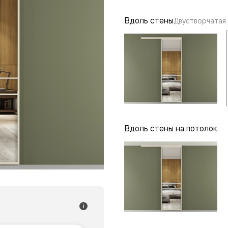
одки
Вдоль стены
Двустворчатая
ика
Вдоль стены на потолок
i