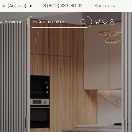
ан (Астана)
8 (800) 333-80-12
Контакты
Поиск
и
Новинки
по
сайту