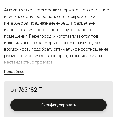
Алюминиевые перегородки Формато — это стильное
и функциональное решение для современных
интерьеров, предназначенное для разделения
и зонирования пространства внутри одного
помещения. Перегородки изготавливаются под
индивидуальные размеры с шагом в 1 мм, что даёт
возможность подобрать оптимальное соотношение
размеров и количества створок, в том числе и для
нестандартных проёмов.
Подробнее
Конструкция, выполненная из алюминия, получается
прочной, но в то же время лёгкой и лаконичной,
от
763 182 ₸
а большой выбор вставок из стекла с различными
эффектами позволяет создавать разнообразные
решения в интерьере и варьировать освещённость.
Сконфигурировать