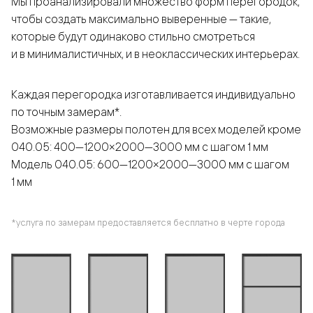
Мы проанализировали множество форм перегородок,
чтобы создать максимально выверенные — такие,
которые будут одинаково стильно смотреться
и в минималистичных, и в неоклассических интерьерах.
Каждая перегородка изготавливается индивидуально
по точным замерам*.
Возможные размеры полотен для всех моделей кроме
040.05: 400—1200×2000—3000 мм с шагом 1 мм
Модель 040.05: 600—1200×2000—3000 мм с шагом
1 мм
*услуга по замерам предоставляется бесплатно в черте города