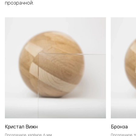
прозрачной.
Кристал Вижн
Бронза
Прозрачное, калёное, 6 мм
Прозрачное, т