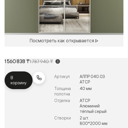
Посмотреть как открывается
1 560 838 ₸
1 787 940 ₸
i
Артикул
АЛПР 040.03
В
АТСР
корзину
Толщина
40 мм
полотна
Отделка
АТСР
Алюминий
тёплый серый
Створки
2 шт.
800*2000 мм