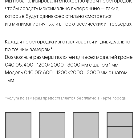
Мы проанализировали множество форм перегородок,
чтобы создать максимально выверенные — такие,
которые будут одинаково стильно смотреться
и в минималистичных, и в неоклассических интерьерах.
Каждая перегородка изготавливается индивидуально
по точным замерам*.
Возможные размеры полотен для всех моделей кроме
040.05: 400—1200×2000—3000 мм с шагом 1 мм
Модель 040.05: 600—1200×2000—3000 мм с шагом
1 мм
*услуга по замерам предоставляется бесплатно в черте города