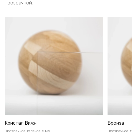
прозрачной.
Кристал Вижн
Бронза
Прозрачное, калёное, 6 мм
Прозрачное, т