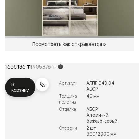
Посмотреть как открывается
1 655 186 ₸
1 905 876 ₸
i
Артикул
АЛПР 040.04
В
АБСР
корзину
Толщина
40 мм
полотна
Отделка
АБСР
Алюминий
бежево-серый
Створки
2 шт.
800*2000 мм