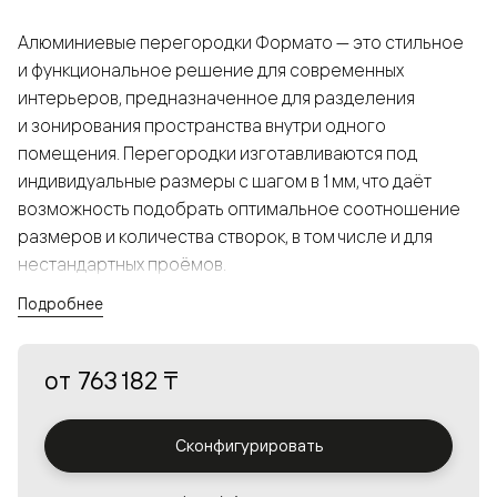
Алюминиевые перегородки Формато — это стильное
и функциональное решение для современных
интерьеров, предназначенное для разделения
и зонирования пространства внутри одного
помещения. Перегородки изготавливаются под
индивидуальные размеры с шагом в 1 мм, что даёт
возможность подобрать оптимальное соотношение
размеров и количества створок, в том числе и для
нестандартных проёмов.
Подробнее
Конструкция, выполненная из алюминия, получается
прочной, но в то же время лёгкой и лаконичной,
от
763 182 ₸
а большой выбор вставок из стекла с различными
эффектами позволяет создавать разнообразные
решения в интерьере и варьировать освещённость.
Сконфигурировать