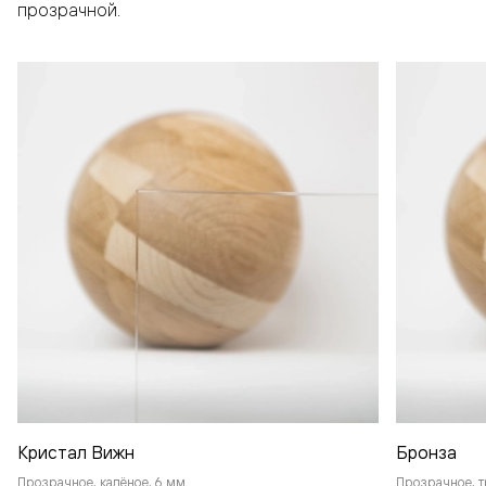
прозрачной.
Кристал Вижн
Бронза
Прозрачное, калёное, 6 мм
Прозрачное, т