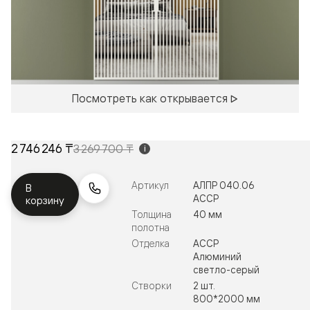
Посмотреть как открывается
2 746 246 ₸
3 269 700 ₸
i
Артикул
АЛПР 040.06
В
АССР
корзину
Толщина
40 мм
полотна
Отделка
АССР
Алюминий
светло-серый
Створки
2 шт.
800*2000 мм