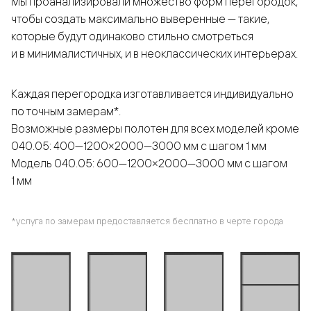
Мы проанализировали множество форм перегородок,
чтобы создать максимально выверенные — такие,
которые будут одинаково стильно смотреться
и в минималистичных, и в неоклассических интерьерах.
Каждая перегородка изготавливается индивидуально
по точным замерам*.
Возможные размеры полотен для всех моделей кроме
040.05: 400—1200×2000—3000 мм с шагом 1 мм
Модель 040.05: 600—1200×2000—3000 мм с шагом
1 мм
*услуга по замерам предоставляется бесплатно в черте города