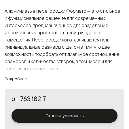
Алюминиевые перегородки Формато — это стильное
и функциональное решение для современных
интерьеров, предназначенное для разделения
и зонирования пространства внутри одного
помещения. Перегородки изготавливаются под
индивидуальные размеры с шагом в 1 мм, что даёт
возможность подобрать оптимальное соотношение
размеров и количества створок, в том числе и для
нестандартных проёмов.
Подробнее
Конструкция, выполненная из алюминия, получается
прочной, но в то же время лёгкой и лаконичной,
от
763 182 ₸
а большой выбор вставок из стекла с различными
эффектами позволяет создавать разнообразные
решения в интерьере и варьировать освещённость.
Сконфигурировать