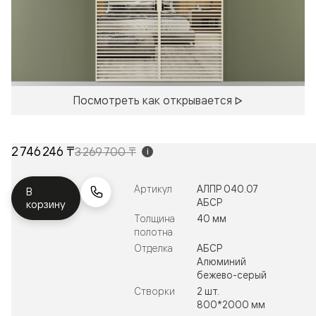
Посмотреть как открывается
2 746 246 ₸
3 269 700 ₸
i
Артикул
АЛПР 040.07
В
АБСР
корзину
Толщина
40 мм
полотна
Отделка
АБСР
Алюминий
бежево-серый
Створки
2 шт.
800*2000 мм