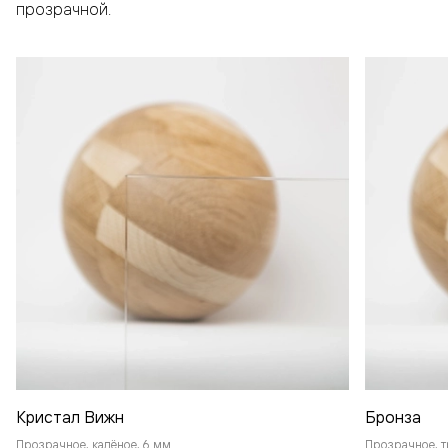
прозрачной.
Кристал Вижн
Бронза
Прозрачное, калёное, 6 мм
Прозрачное, т