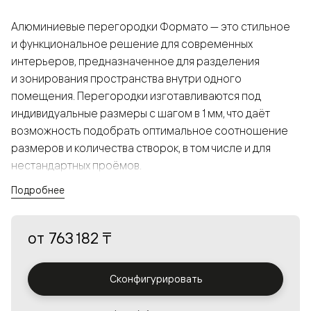
Алюминиевые перегородки Формато — это стильное
и функциональное решение для современных
интерьеров, предназначенное для разделения
и зонирования пространства внутри одного
помещения. Перегородки изготавливаются под
индивидуальные размеры с шагом в 1 мм, что даёт
возможность подобрать оптимальное соотношение
размеров и количества створок, в том числе и для
нестандартных проёмов.
Подробнее
Конструкция, выполненная из алюминия, получается
прочной, но в то же время лёгкой и лаконичной,
от
763 182 ₸
а большой выбор вставок из стекла с различными
эффектами позволяет создавать разнообразные
решения в интерьере и варьировать освещённость.
Сконфигурировать