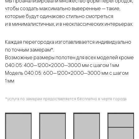
Мы проанализировали множество форм перегородок,
чтобы создать максимально выверенные — такие,
которые будут одинаково стильно смотреться
и в минималистичных, и в неоклассических интерьерах.
Каждая перегородка изготавливается индивидуально
по точным замерам*.
Возможные размеры полотен для всех моделей кроме
040.05: 400—1200×2000—3000 мм с шагом 1 мм
Модель 040.05: 600—1200×2000—3000 мм с шагом
1 мм
*услуга по замерам предоставляется бесплатно в черте города