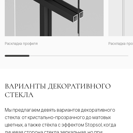
Раскладка профиля
Раскладка про
ВАРИАНТЫ ДЕКОРАТИВНОГО
СТЕКЛА
Мы предлагаем девять вариантов декоративного
стекла: от кристально-прозрачного до матовых
цветных, а также стёкла с эффектом Stopsol, когда
лицевая сторона стекла зеркальная, но при