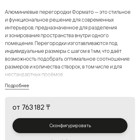
Алюминиевые перегородки Формато — это стильное
и функциональное решение для современных
интерьеров, предназначенное для разделения
и зонирования пространства внутри одного
помещения. Перегородки изготавливаются под
индивидуальные размеры с шагом в 1 мм, что даёт
возможность подобрать оптимальное соотношение
размеров и количества створок, в том числе и для
нестандартных проёмов.
Подробнее
Конструкция, выполненная из алюминия, получается
прочной, но в то же время лёгкой и лаконичной,
от
763 182 ₸
а большой выбор вставок из стекла с различными
эффектами позволяет создавать разнообразные
решения в интерьере и варьировать освещённость.
Сконфигурировать