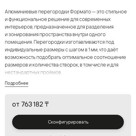
Алюминиевые перегородки Формато — это стильное
и функциональное решение для современных
интерьеров, предназначенное для разделения
и зонирования пространства внутри одного
помещения. Перегородки изготавливаются под
индивидуальные размеры с шагом в 1 мм, что даёт
возможность подобрать оптимальное соотношение
размеров и количества створок, в том числе и для
нестандартных проёмов.
Подробнее
Конструкция, выполненная из алюминия, получается
прочной, но в то же время лёгкой и лаконичной,
от
763 182 ₸
а большой выбор вставок из стекла с различными
эффектами позволяет создавать разнообразные
решения в интерьере и варьировать освещённость.
Сконфигурировать