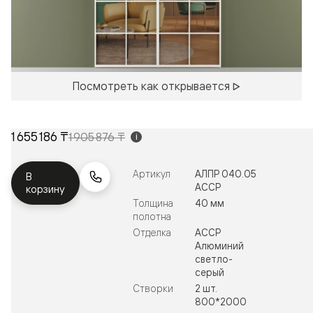
Посмотреть как открывается
1 655 186 ₸
1 905 876 ₸
i
Артикул
АЛПР 040.05
В
АССР
корзину
Толщина
40 мм
полотна
Отделка
АССР
Алюминий
светло-
серый
Створки
2 шт.
800*2000