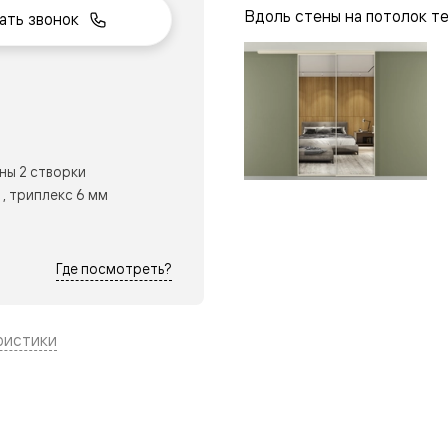
Вдоль стены на потолок т
ать звонок
нный
ны 2 створки
, триплекс 6 мм
Где посмотреть?
ристики
м
ые