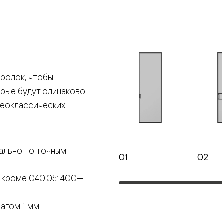
е
я
родок, чтобы
е
орые будут одинаково
ные
неоклассических
пон
ные
ально по точным
01
02
 кроме 040.05: 400—
яющей
агом 1 мм