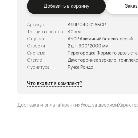
Тоскана
Добавить в корзину
Заказ
Литера
Тоскана
Ромбо
Тоскана
Артикул
АЛПР 040.01 АБСР
Элегантэ
Толщина полотна
40 мм
Лигнум
Отделка
АБСР Алюминий бежево-серый
Совреме
стиль
Створки
2 шт. 800*2000 мм
Фридом
Система
Перегородка Формато вдоль сте
Рифт
Стекло
Двустороннее зеркало, триплекс 
Вельвет
Планум
Фурнитура
Ручка Рондо
Планум
Про
Что входит в комплект?
Линия
Дизайн
Палаццо
Селект
Доставка и оплата
Гарантия
Уход за дверями
Характе
Софтфор
Зеркальн
Планум
Про
Скрытые
двери