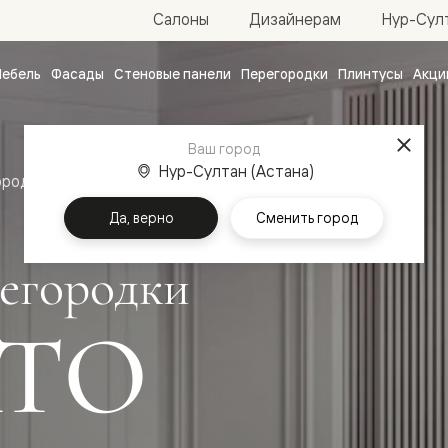
Нур-Султ
Салоны
Дизайнерам
ебель
Фасады
Стеновые панели
Перегородки
Плинтусы
Акци
атные
ые
Ваш город
чные
Нур-Султан (Астана)
ородки
Да, верно
Сменить город
егородки
ТО
ванные