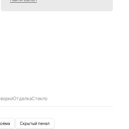
творки
Отделка
Стекло
роёма
Скрытый пенал