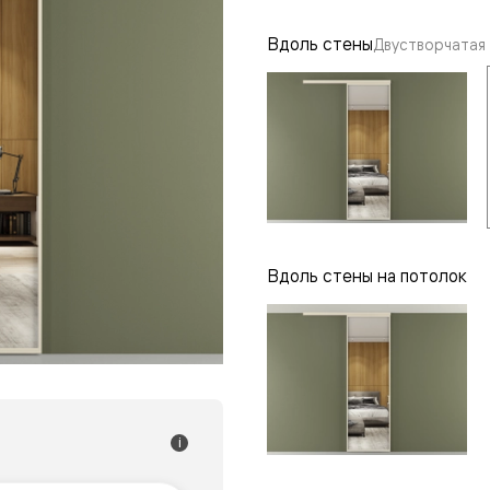
одки
Вдоль стены
Двустворчатая
ика
Вдоль стены на потолок
i