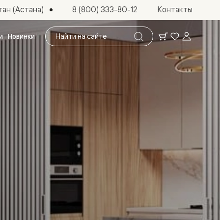
ан (Астана)
8 (800) 333-80-12
Контакты
Поиск
и
Новинки
по
сайту