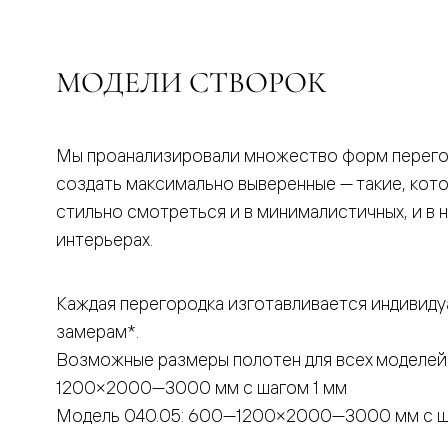
бука
Шпоновы
отделки
Имитация
МОДЕЛИ СТВОРОК
шпона
Из
алюмини
и
стекла
Мы проанализировали множество форм перего
Покрыты
создать максимально выверенные — такие, кот
эмалью
Однотон
стильно смотреться и в минималистичных, и в 
ПЭТ
интерьерах.
Мультиш
Раздвиж
двери
Вдоль
Каждая перегородка изготавливается индивиду
стены
замерам*.
В
пенал
Возможные размеры полотен для всех моделей
Со
скрытой
1200×2000—3000 мм с шагом 1 мм
направл
Модель 040.05: 600—1200×2000—3000 мм с ш
Арочные
двери