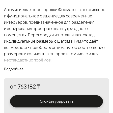
Алюминиевые перегородки Формато — это стильное
и функциональное решение для современных
интерьеров, предназначенное для разделения
и зонирования пространства внутри одного
помещения. Перегородки изготавливаются под
индивидуальные размеры с шагом в 1 мм, что даёт
возможность подобрать оптимальное соотношение
размеров и количества створок, в том числе и для
нестандартных проёмов.
Подробнее
Конструкция, выполненная из алюминия, получается
прочной, но в то же время лёгкой и лаконичной,
от
763 182 ₸
а большой выбор вставок из стекла с различными
эффектами позволяет создавать разнообразные
решения в интерьере и варьировать освещённость.
Сконфигурировать