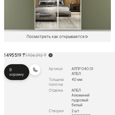
Посмотреть как открывается
1 495 519 ₸
1 706 292 ₸
i
Артикул
АЛПР 040.01
В
АПБЛ
корзину
Толщина
40 мм
полотна
Отделка
АПБЛ
Алюминий
пудровый
белый
Створки
2 шт.