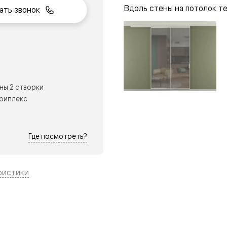
Вдоль стены на потолок т
ать звонок
нный
ны 2 створки
триплекс
Где посмотреть?
ристики
м
ые