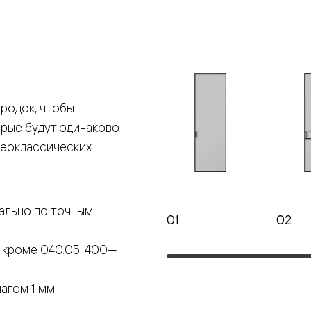
е
я
родок, чтобы
е
орые будут одинаково
ные
неоклассических
пон
ные
ально по точным
01
02
 кроме 040.05: 400—
яющей
агом 1 мм