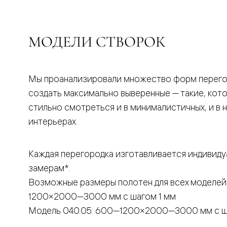
бука
Шпоновы
отделки
Имитация
МОДЕЛИ СТВОРОК
шпона
Из
алюмини
и
стекла
Мы проанализировали множество форм перего
Покрыты
создать максимально выверенные — такие, кот
эмалью
Однотон
стильно смотреться и в минималистичных, и в 
ПЭТ
интерьерах.
Мультиш
Раздвиж
двери
Вдоль
Каждая перегородка изготавливается индивиду
стены
замерам*.
В
пенал
Возможные размеры полотен для всех моделей
Со
скрытой
1200×2000—3000 мм с шагом 1 мм
направл
Модель 040.05: 600—1200×2000—3000 мм с ш
Арочные
двери