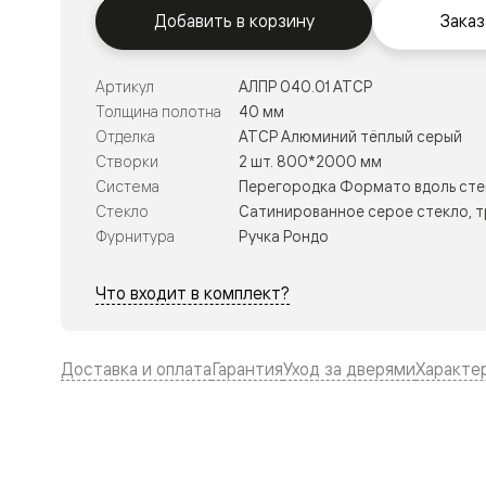
Тоскана
Добавить в корзину
Заказ
Литера
Тоскана
Ромбо
Тоскана
Артикул
АЛПР 040.01 АТСР
Элегантэ
Толщина полотна
40 мм
Лигнум
Отделка
АТСР Алюминий тёплый серый
Совреме
стиль
Створки
2 шт. 800*2000 мм
Фридом
Система
Перегородка Формато вдоль сте
Рифт
Стекло
Сатинированное серое стекло, 
Вельвет
Планум
Фурнитура
Ручка Рондо
Планум
Про
Что входит в комплект?
Линия
Дизайн
Палаццо
Селект
Доставка и оплата
Гарантия
Уход за дверями
Характе
Софтфор
Зеркальн
Планум
Про
Скрытые
двери