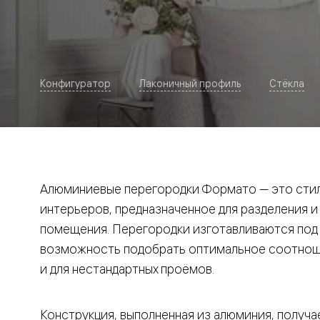
Рокка
Фрэйм
Альба
Дюна
Париж
Нео
Конфигуратор
Лаконичный профиль
Стёкла
Классик
Линия
Гладкие
и
скрытые
Планум
Про —
алюмини
Алюминиевые перегородки Формато — это стил
кромка
Планум
интерьеров, предназначенное для разделения и
Секрето
помещения. Перегородки изготавливаются под и
-
скрытые
возможность подобрать оптимальное соотноше
двери
Дизайнер
и для нестандартных проёмов.
Селект —
фрезеро
по
Конструкция, выполненная из алюминия, получае
шпону