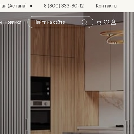
ан (Астана)
8 (800) 333-80-12
Контакты
Поиск
и
Новинки
по
сайту