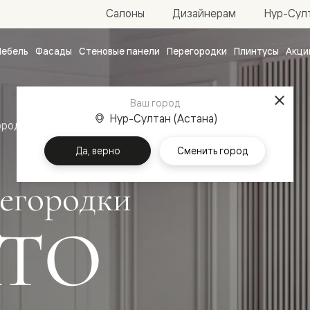
Нур-Султ
Салоны
Дизайнерам
ебель
Фасады
Стеновые панели
Перегородки
Плинтусы
Акци
атные
ые
Ваш город
чные
Нур-Султан (Астана)
ородки
Да, верно
Сменить город
егородки
ТО
ванные