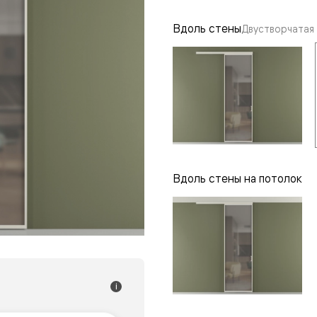
одки
Вдоль стены
Двустворчатая
ика
Вдоль стены на потолок
i