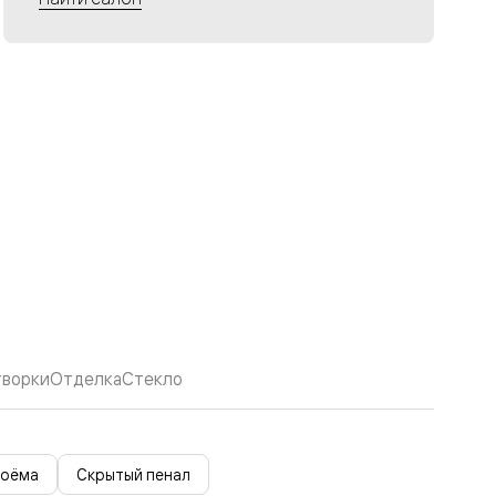
творки
Отделка
Стекло
роёма
Скрытый пенал