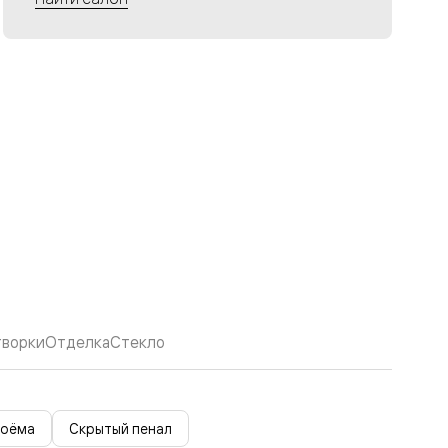
творки
Отделка
Стекло
роёма
Скрытый пенал