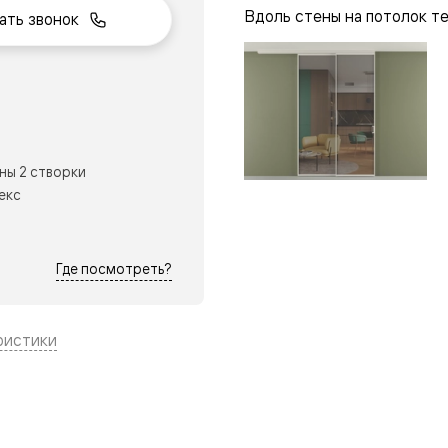
Вдоль стены на потолок т
ать звонок
нный
ны 2 створки
екс
Где посмотреть?
ристики
м
ые