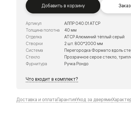
Тоскана
Добавить в корзину
Заказ
Литера
Тоскана
Ромбо
Тоскана
Артикул
АЛПР 040.01 АТСР
Элегантэ
Толщина полотна
40 мм
Лигнум
Отделка
АТСР Алюминий тёплый серый
Совреме
стиль
Створки
2 шт. 800*2000 мм
Фридом
Система
Перегородка Формато вдоль сте
Рифт
Стекло
Прозрачное серое стекло, трипл
Вельвет
Планум
Фурнитура
Ручка Рондо
Планум
Про
Что входит в комплект?
Линия
Дизайн
Палаццо
Селект
Доставка и оплата
Гарантия
Уход за дверями
Характе
Софтфор
Зеркальн
Планум
Про
Скрытые
двери