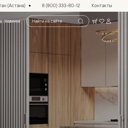
ан (Астана)
8 (800) 333-80-12
Контакты
Поиск
и
Новинки
по
сайту