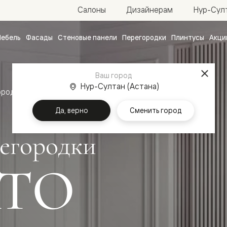
Нур-Султ
Салоны
Дизайнерам
ебель
Фасады
Стеновые панели
Перегородки
Плинтусы
Акци
атные
ые
Ваш город
чные
Нур-Султан (Астана)
ородки
Да, верно
Сменить город
егородки
ТО
ванные