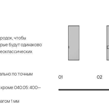
е
я
родок, чтобы
е
орые будут одинаково
ные
неоклассических
пон
ные
ально по точным
01
02
 кроме 040.05: 400—
яющей
агом 1 мм