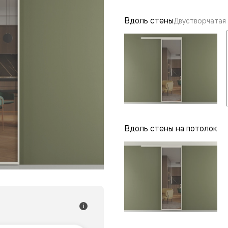
одки
Вдоль стены
Двустворчатая
ика
Вдоль стены на потолок
i