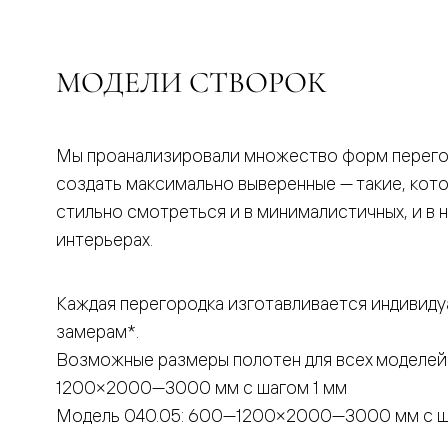
бука
Шпоновы
отделки
Имитация
МОДЕЛИ СТВОРОК
шпона
Из
алюмини
и
стекла
Мы проанализировали множество форм перего
Покрыты
создать максимально выверенные — такие, кот
эмалью
Однотон
стильно смотреться и в минималистичных, и в 
ПЭТ
интерьерах.
Мультиш
Раздвиж
двери
Вдоль
Каждая перегородка изготавливается индивиду
стены
замерам*.
В
пенал
Возможные размеры полотен для всех моделей
Со
скрытой
1200×2000—3000 мм с шагом 1 мм
направл
Модель 040.05: 600—1200×2000—3000 мм с ш
Арочные
двери