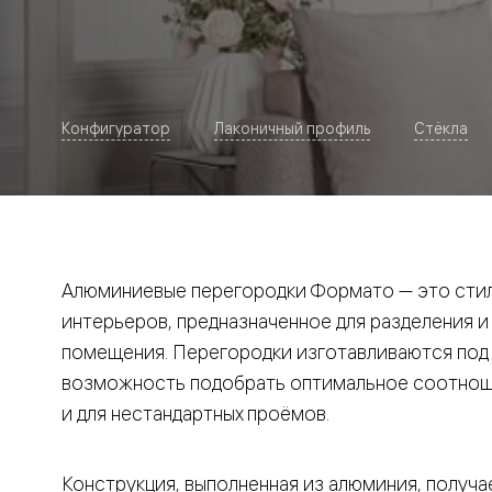
Рокка
Фрэйм
Альба
Дюна
Париж
Нео
Конфигуратор
Лаконичный профиль
Стёкла
Классик
Линия
Гладкие
и
скрытые
Планум
Про —
алюмини
Алюминиевые перегородки Формато — это стил
кромка
Планум
интерьеров, предназначенное для разделения и
Секрето
помещения. Перегородки изготавливаются под и
-
скрытые
возможность подобрать оптимальное соотноше
двери
Дизайнер
и для нестандартных проёмов.
Селект —
фрезеро
по
Конструкция, выполненная из алюминия, получае
шпону