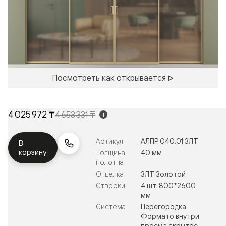
Посмотреть как открывается
4 025 972 ₸
4 653 331 ₸
i
Артикул
АЛПР 040.01 ЗЛТ
В
корзину
Толщина
40 мм
полотна
Отделка
ЗЛТ Золотой
Створки
4 шт. 800*2600
мм
Система
Перегородка
Формато внутри
проёма скрытое