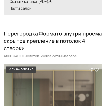
Алюминиевые перегородки имеют единый профиль
Скачать каталог (PDF)
с алюминиевыми дверьми и легко сочетаются в одном
Найти салон
пространстве, не перегружая его. Также их можно
комбинировать в интерьере с полотнами из нашего
стандартного ассортимента. Помимо этого, система
алюминиевых перегородок и дверей координируется
Перегородка Формато внутри проёма
со стеновыми панелями Волховец.
скрытое крепление в потолок 4
створки
АЛПР 040.01. Золотой Бронза сатин матовое
-20% НА ПОЛОТНО