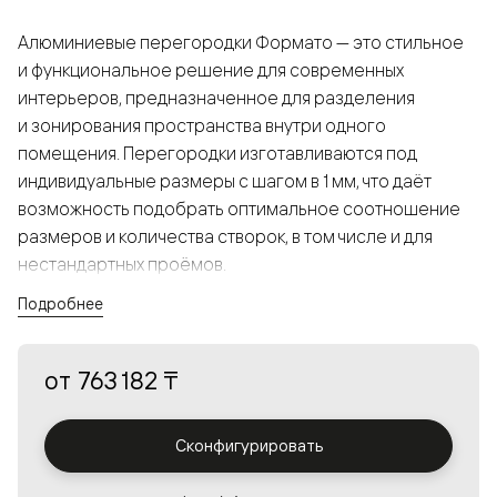
Алюминиевые перегородки Формато — это стильное
и функциональное решение для современных
интерьеров, предназначенное для разделения
и зонирования пространства внутри одного
помещения. Перегородки изготавливаются под
индивидуальные размеры с шагом в 1 мм, что даёт
возможность подобрать оптимальное соотношение
размеров и количества створок, в том числе и для
нестандартных проёмов.
Подробнее
Конструкция, выполненная из алюминия, получается
прочной, но в то же время лёгкой и лаконичной,
от
763 182 ₸
а большой выбор вставок из стекла с различными
эффектами позволяет создавать разнообразные
решения в интерьере и варьировать освещённость.
Сконфигурировать