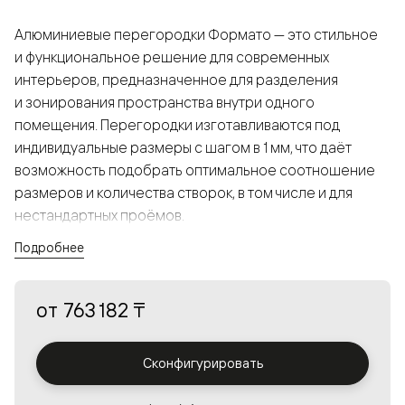
Алюминиевые перегородки Формато — это стильное
и функциональное решение для современных
интерьеров, предназначенное для разделения
и зонирования пространства внутри одного
помещения. Перегородки изготавливаются под
индивидуальные размеры с шагом в 1 мм, что даёт
возможность подобрать оптимальное соотношение
размеров и количества створок, в том числе и для
нестандартных проёмов.
Подробнее
Конструкция, выполненная из алюминия, получается
прочной, но в то же время лёгкой и лаконичной,
от
763 182 ₸
а большой выбор вставок из стекла с различными
эффектами позволяет создавать разнообразные
решения в интерьере и варьировать освещённость.
Сконфигурировать