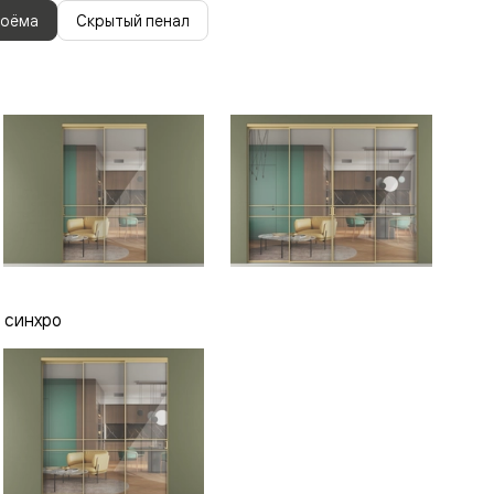
роёма
Скрытый пенал
 синхро