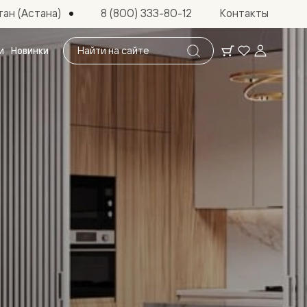
ан (Астана)
8 (800) 333-80-12
Контакты
Поиск
и
Новинки
по
сайту