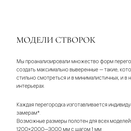
бука
Шпоновы
отделки
Имитация
шпона
Из
алюмини
МОДЕЛИ СТВОРОК
и
стекла
Покрыты
эмалью
Однотон
Мы проанализировали множество форм перего
ПЭТ
создать максимально выверенные — такие, кот
Мультиш
Раздвиж
стильно смотреться и в минималистичных, и в 
двери
интерьерах.
Вдоль
стены
В
пенал
Каждая перегородка изготавливается индивиду
Со
замерам*.
скрытой
направл
Возможные размеры полотен для всех моделей
Арочные
двери
1200×2000—3000 мм с шагом 1 мм