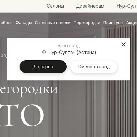
Нур-Султ
Салоны
Дизайнерам
ебель
Фасады
Стеновые панели
Перегородки
Плинтусы
Акци
атные
ые
Ваш город
чные
Нур-Султан (Астана)
ородки
Да, верно
Сменить город
егородки
ТО
ванные