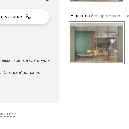
В потолок
Четырёхстворчата
ать звонок
нный
оёма скрытое крепление
 "Стопсол", калёное
м
ые
ристики