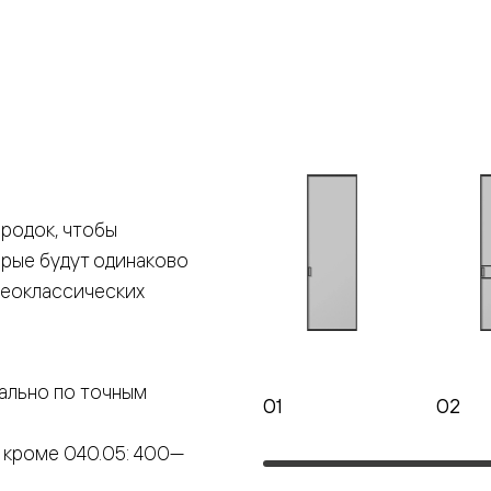
е
я
е
ные
родок, чтобы
орые будут одинаково
пон
ные
неоклассических
ально по точным
01
02
яющей
 кроме 040.05: 400—