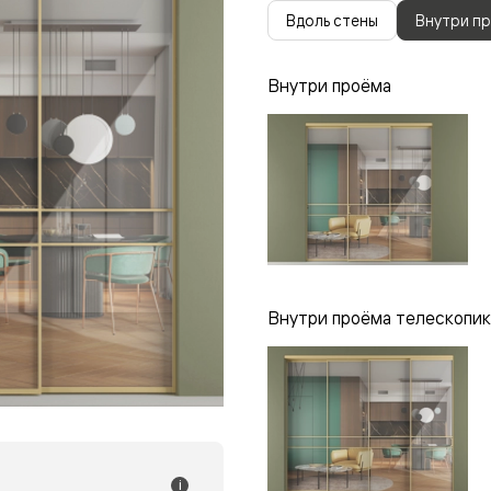
одки
Вдоль стены
Внутри п
ика
Внутри проёма
Внутри проёма телескопик
i