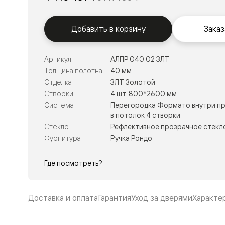
Тоскана
Литера
Тоскана
Ромбо
Добавить в корзину
Заказ
Тоскана
Элегантэ
Лигнум
Артикул
АЛПР 040.02 ЗЛТ
Совреме
Толщина полотна
40 мм
стиль
Фридом
Отделка
ЗЛТ Золотой
Рифт
Створки
4 шт. 800*2600 мм
Вельвет
Система
Перегородка Формато внутри пр
Планум
в потолок 4 створки
Планум
Стекло
Рефлективное прозрачное стекло
Про
Линия
Фурнитура
Ручка Рондо
Дизайн
Палаццо
Где посмотреть?
Селект
Софтфор
Зеркальн
Планум
Доставка и оплата
Гарантия
Уход за дверями
Характе
Про
Скрытые
двери