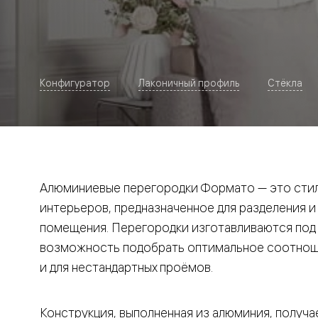
Рокка
Фрэйм
Альба
Дюна
Париж
Нео
Конфигуратор
Лаконичный профиль
Стёкла
Классик
Линия
Гладкие
и
скрытые
Планум
Про —
алюмини
Алюминиевые перегородки Формато — это стил
кромка
Планум
интерьеров, предназначенное для разделения и
Секрето
помещения. Перегородки изготавливаются под и
-
скрытые
возможность подобрать оптимальное соотноше
двери
Дизайнер
и для нестандартных проёмов.
Селект —
фрезеро
по
Конструкция, выполненная из алюминия, получае
шпону