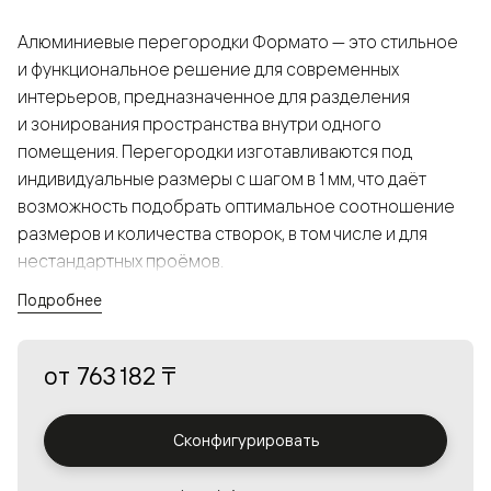
Алюминиевые перегородки Формато — это стильное
и функциональное решение для современных
интерьеров, предназначенное для разделения
и зонирования пространства внутри одного
помещения. Перегородки изготавливаются под
индивидуальные размеры с шагом в 1 мм, что даёт
возможность подобрать оптимальное соотношение
размеров и количества створок, в том числе и для
нестандартных проёмов.
Подробнее
Конструкция, выполненная из алюминия, получается
прочной, но в то же время лёгкой и лаконичной,
от
763 182 ₸
а большой выбор вставок из стекла с различными
эффектами позволяет создавать разнообразные
решения в интерьере и варьировать освещённость.
Сконфигурировать