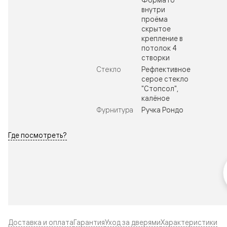
внутри
проёма
скрытое
крепление в
потолок 4
створки
Стекло
Рефлективное
серое стекло
"Стопсол",
калёное
Фурнитура
Ручка Рондо
Где посмотреть?
Доставка и оплата
Гарантия
Уход за дверями
Характеристики