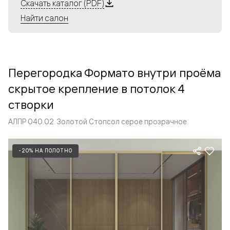
Алюминиевые перегородки имеют единый профиль
Скачать каталог (PDF)
с алюминиевыми дверьми и легко сочетаются в одном
Найти салон
пространстве, не перегружая его. Также их можно
комбинировать в интерьере с полотнами из нашего
стандартного ассортимента. Помимо этого, система
алюминиевых перегородок и дверей координируется
Перегородка Формато внутри проёма
со стеновыми панелями Волховец.
скрытое крепление в потолок 4
створки
АЛПР 040.02. Золотой Стопсол серое прозрачное
-20% НА ПОЛОТНО