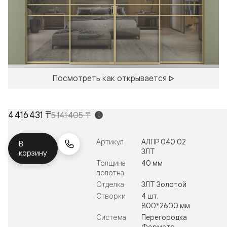
Посмотреть как открывается
4 416 431 ₸
5 141 405 ₸
i
Артикул
АЛПР 040.02
В
ЗЛТ
корзину
Толщина
40 мм
полотна
Отделка
ЗЛТ Золотой
Створки
4 шт.
800*2600 мм
Система
Перегородка
Формато