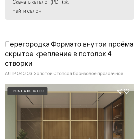
Алюминиевые перегородки имеют единый профиль
Скачать каталог (PDF)
с алюминиевыми дверьми и легко сочетаются в одном
Найти салон
пространстве, не перегружая его. Также их можно
комбинировать в интерьере с полотнами из нашего
стандартного ассортимента. Помимо этого, система
алюминиевых перегородок и дверей координируется
Перегородка Формато внутри проёма
со стеновыми панелями Волховец.
скрытое крепление в потолок 4
створки
АЛПР 040.03. Золотой Стопсол бронзовое прозрачное
-20% НА ПОЛОТНО