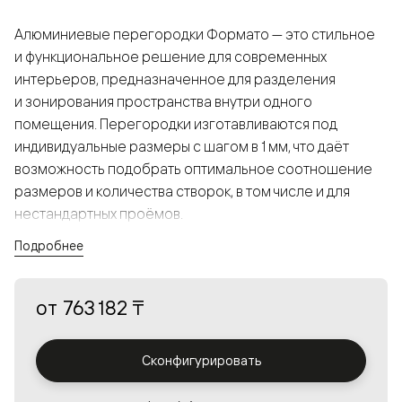
Алюминиевые перегородки Формато — это стильное
и функциональное решение для современных
интерьеров, предназначенное для разделения
и зонирования пространства внутри одного
помещения. Перегородки изготавливаются под
индивидуальные размеры с шагом в 1 мм, что даёт
возможность подобрать оптимальное соотношение
размеров и количества створок, в том числе и для
нестандартных проёмов.
Подробнее
Конструкция, выполненная из алюминия, получается
прочной, но в то же время лёгкой и лаконичной,
от
763 182 ₸
а большой выбор вставок из стекла с различными
эффектами позволяет создавать разнообразные
решения в интерьере и варьировать освещённость.
Сконфигурировать