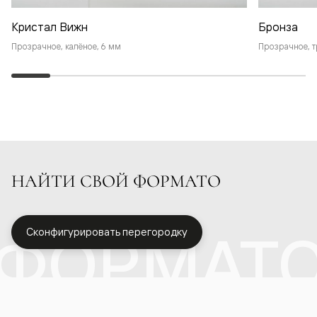
Кристал Вижн
Бронза
Прозрачное, калёное, 6 мм
Прозрачное, т
НАЙТИ СВОЙ ФОРМАТО
ФОРМАТ
Сконфигурировать перегородку