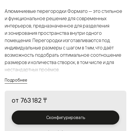
Алюминиевые перегородки Формато — это стильное
и функциональное решение для современных
интерьеров, предназначенное для разделения
и зонирования пространства внутри одного
помещения. Перегородки изготавливаются под
индивидуальные размеры с шагом в 1 мм, что даёт
возможность подобрать оптимальное соотношение
размеров и количества створок, в том числе и для
нестандартных проёмов.
Подробнее
Конструкция, выполненная из алюминия, получается
прочной, но в то же время лёгкой и лаконичной,
от
763 182 ₸
а большой выбор вставок из стекла с различными
эффектами позволяет создавать разнообразные
решения в интерьере и варьировать освещённость.
Сконфигурировать