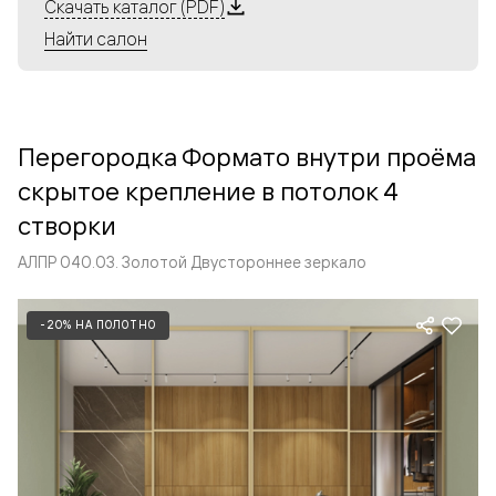
Алюминиевые перегородки имеют единый профиль
Скачать каталог (PDF)
с алюминиевыми дверьми и легко сочетаются в одном
Найти салон
пространстве, не перегружая его. Также их можно
комбинировать в интерьере с полотнами из нашего
стандартного ассортимента. Помимо этого, система
алюминиевых перегородок и дверей координируется
Перегородка Формато внутри проёма
со стеновыми панелями Волховец.
скрытое крепление в потолок 4
створки
АЛПР 040.03. Золотой Двустороннее зеркало
-20% НА ПОЛОТНО