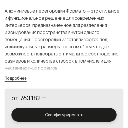
Алюминиевые перегородки Формато — это стильное
и функциональное решение для современных
интерьеров, предназначенное для разделения
и зонирования пространства внутри одного
помещения. Перегородки изготавливаются под
индивидуальные размеры с шагом в 1 мм, что даёт
возможность подобрать оптимальное соотношение
размеров и количества створок, в том числе и для
нестандартных проёмов.
Подробнее
Конструкция, выполненная из алюминия, получается
прочной, но в то же время лёгкой и лаконичной,
от
763 182 ₸
а большой выбор вставок из стекла с различными
эффектами позволяет создавать разнообразные
решения в интерьере и варьировать освещённость.
Сконфигурировать