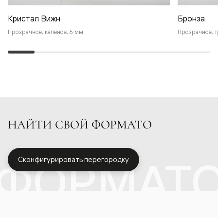
Кристал Вижн
Бронза
Прозрачное, калёное, 6 мм
Прозрачное, т
НАЙТИ СВОЙ ФОРМАТО
ФОРМАТ
Сконфигурировать перегородку