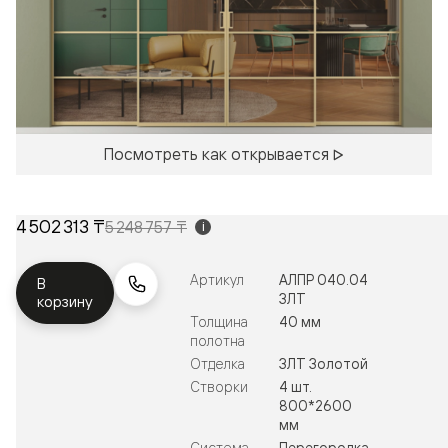
Посмотреть как открывается
4 502 313 ₸
5 248 757 ₸
i
Артикул
АЛПР 040.04
В
ЗЛТ
корзину
Толщина
40 мм
полотна
Отделка
ЗЛТ Золотой
Створки
4 шт.
800*2600
мм
Система
Перегородка