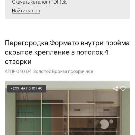
Алюминиевые перегородки имеют единый профиль
Скачать каталог (PDF)
с алюминиевыми дверьми и легко сочетаются в одном
Найти салон
пространстве, не перегружая его. Также их можно
комбинировать в интерьере с полотнами из нашего
стандартного ассортимента. Помимо этого, система
алюминиевых перегородок и дверей координируется
Перегородка Формато внутри проёма
со стеновыми панелями Волховец.
скрытое крепление в потолок 4
створки
АЛПР 040.04. Золотой Бронза прозрачное
-20% НА ПОЛОТНО