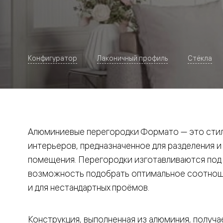
Рокка
Фрэйм
Альба
Дюна
Париж
Нео
Конфигуратор
Лаконичный профиль
Стёкла
Классик
Линия
Гладкие
и
скрытые
Планум
Про —
алюмини
Алюминиевые перегородки Формато — это стил
кромка
Планум
интерьеров, предназначенное для разделения и
Секрето
помещения. Перегородки изготавливаются под и
-
скрытые
возможность подобрать оптимальное соотноше
двери
Дизайнер
и для нестандартных проёмов.
Селект —
фрезеро
по
Конструкция, выполненная из алюминия, получае
шпону