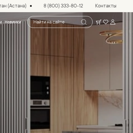
ан (Астана)
8 (800) 333-80-12
Контакты
Поиск
и
Новинки
по
сайту