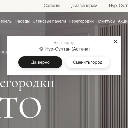
Нур-Султ
Салоны
Дизайнерам
ебель
Фасады
Стеновые панели
Перегородки
Плинтусы
Акци
атные
ые
Ваш город
чные
Нур-Султан (Астана)
ородки
Да, верно
Сменить город
егородки
ТО
ванные