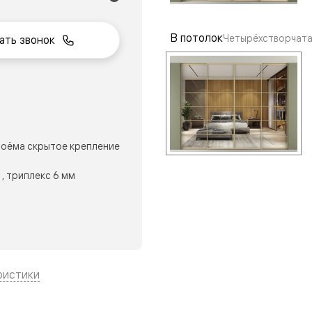
В потолок
Четырёхстворчата
ать звонок
нный
оёма скрытое крепление
, триплекс 6 мм
м
ые
ристики