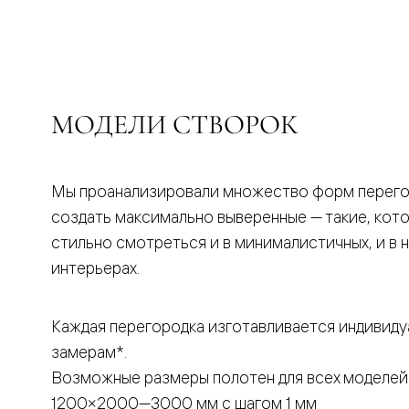
бука
Шпоновы
отделки
Имитация
шпона
Из
алюмини
МОДЕЛИ СТВОРОК
и
стекла
Покрыты
эмалью
Однотон
Мы проанализировали множество форм перего
ПЭТ
создать максимально выверенные — такие, кот
Мультиш
Раздвиж
стильно смотреться и в минималистичных, и в 
двери
интерьерах.
Вдоль
стены
В
пенал
Каждая перегородка изготавливается индивиду
Со
замерам*.
скрытой
направл
Возможные размеры полотен для всех моделей
Арочные
двери
1200×2000—3000 мм с шагом 1 мм