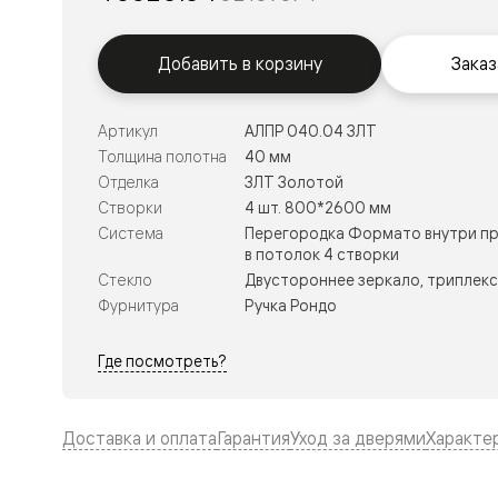
Тоскана
Литера
Тоскана
Ромбо
Добавить в корзину
Заказ
Тоскана
Элегантэ
Лигнум
Артикул
АЛПР 040.04 ЗЛТ
Совреме
Толщина полотна
40 мм
стиль
Фридом
Отделка
ЗЛТ Золотой
Рифт
Створки
4 шт. 800*2600 мм
Вельвет
Система
Перегородка Формато внутри пр
Планум
в потолок 4 створки
Планум
Стекло
Двустороннее зеркало, триплекс 
Про
Линия
Фурнитура
Ручка Рондо
Дизайн
Палаццо
Где посмотреть?
Селект
Софтфор
Зеркальн
Планум
Доставка и оплата
Гарантия
Уход за дверями
Характе
Про
Скрытые
двери