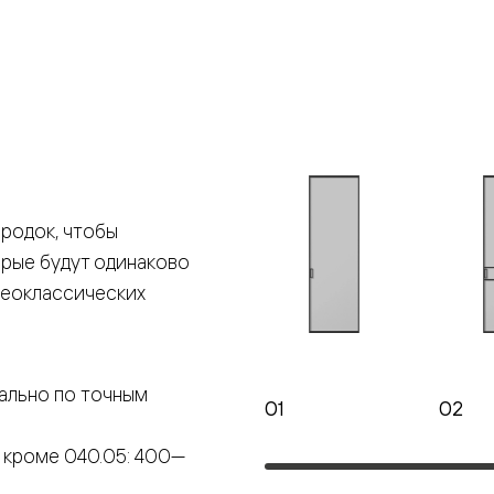
е
я
е
ные
родок, чтобы
орые будут одинаково
пон
ные
неоклассических
ально по точным
01
02
яющей
 кроме 040.05: 400—