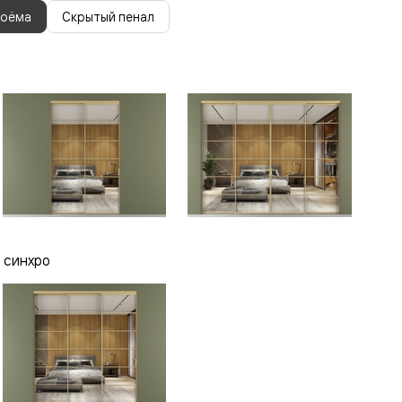
роёма
Скрытый пенал
 синхро