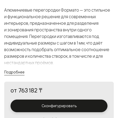
Алюминиевые перегородки Формато — это стильное
и функциональное решение для современных
интерьеров, предназначенное для разделения
и зонирования пространства внутри одного
помещения. Перегородки изготавливаются под
индивидуальные размеры с шагом в 1 мм, что даёт
возможность подобрать оптимальное соотношение
размеров и количества створок, в том числе и для
нестандартных проёмов.
Подробнее
Конструкция, выполненная из алюминия, получается
прочной, но в то же время лёгкой и лаконичной,
от
763 182 ₸
а большой выбор вставок из стекла с различными
эффектами позволяет создавать разнообразные
решения в интерьере и варьировать освещённость.
Сконфигурировать