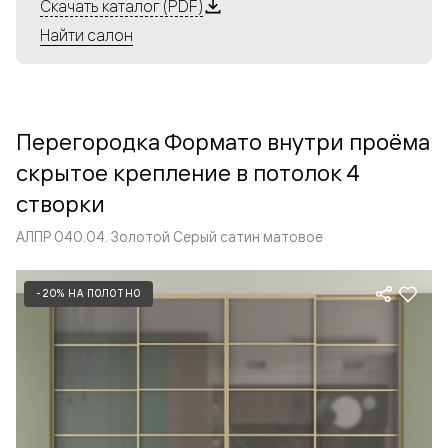
Алюминиевые перегородки имеют единый профиль
Скачать каталог (PDF)
с алюминиевыми дверьми и легко сочетаются в одном
Найти салон
пространстве, не перегружая его. Также их можно
комбинировать в интерьере с полотнами из нашего
стандартного ассортимента. Помимо этого, система
алюминиевых перегородок и дверей координируется
Перегородка Формато внутри проёма
со стеновыми панелями Волховец.
скрытое крепление в потолок 4
створки
АЛПР 040.04. Золотой Серый сатин матовое
-20% НА ПОЛОТНО