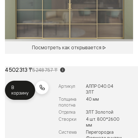
Посмотреть как открывается
4 502 313 ₸
5 248 757 ₸
i
Артикул
АЛПР 040.04
В
ЗЛТ
корзину
Толщина
40 мм
полотна
Отделка
ЗЛТ Золотой
Створки
4 шт. 800*2600
мм
Система
Перегородка
Формато внутри