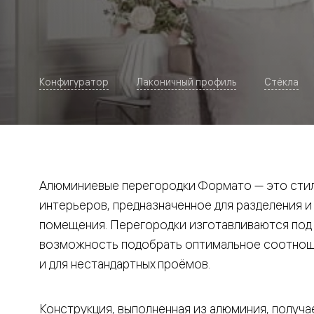
Рокка
Фрэйм
Альба
Дюна
Париж
Нео
Конфигуратор
Лаконичный профиль
Стёкла
Классик
Линия
Гладкие
и
скрытые
Планум
Про —
алюмини
Алюминиевые перегородки Формато — это стил
кромка
Планум
интерьеров, предназначенное для разделения и
Секрето
помещения. Перегородки изготавливаются под и
-
скрытые
возможность подобрать оптимальное соотноше
двери
Дизайнер
и для нестандартных проёмов.
Селект —
фрезеро
по
Конструкция, выполненная из алюминия, получае
шпону