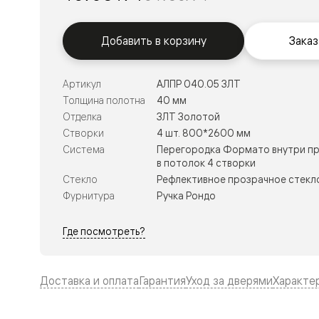
Тоскана
Литера
Тоскана
Ромбо
Добавить в корзину
Заказ
Тоскана
Элегантэ
Лигнум
Артикул
АЛПР 040.05 ЗЛТ
Совреме
Толщина полотна
40 мм
стиль
Фридом
Отделка
ЗЛТ Золотой
Рифт
Створки
4 шт. 800*2600 мм
Вельвет
Система
Перегородка Формато внутри пр
Планум
в потолок 4 створки
Планум
Стекло
Рефлективное прозрачное стекло
Про
Линия
Фурнитура
Ручка Рондо
Дизайн
Палаццо
Где посмотреть?
Селект
Софтфор
Зеркальн
Планум
Доставка и оплата
Гарантия
Уход за дверями
Характе
Про
Скрытые
двери