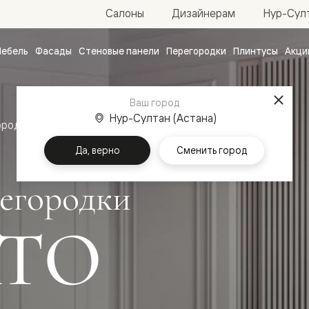
Нур-Султ
Салоны
Дизайнерам
ебель
Фасады
Стеновые панели
Перегородки
Плинтусы
Акци
атные
ые
Ваш город
чные
Нур-Султан (Астана)
ородки
Да, верно
Сменить город
егородки
ТО
ванные