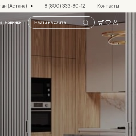
ан (Астана)
8 (800) 333-80-12
Контакты
Поиск
и
Новинки
по
сайту