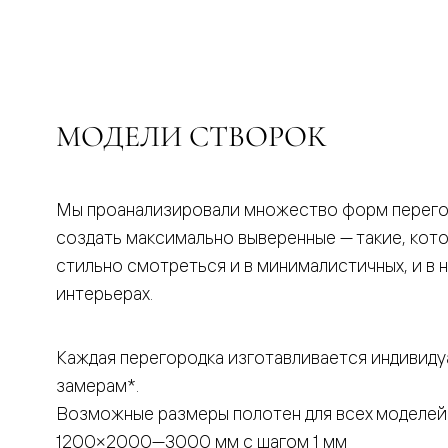
бука
Шпоновы
отделки
Имитация
шпона
Из
алюмини
МОДЕЛИ СТВОРОК
и
стекла
Покрыты
эмалью
Однотон
Мы проанализировали множество форм перего
ПЭТ
создать максимально выверенные — такие, кот
Мультиш
Раздвиж
стильно смотреться и в минималистичных, и в 
двери
интерьерах.
Вдоль
стены
В
пенал
Каждая перегородка изготавливается индивиду
Со
замерам*.
скрытой
направл
Возможные размеры полотен для всех моделей
Арочные
двери
1200×2000—3000 мм с шагом 1 мм