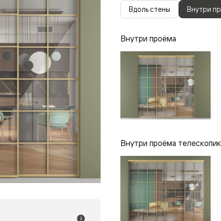
одки
Вдоль стены
Внутри п
ика
Внутри проёма
Внутри проёма телескопик
i