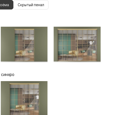
роёма
Скрытый пенал
 синхро