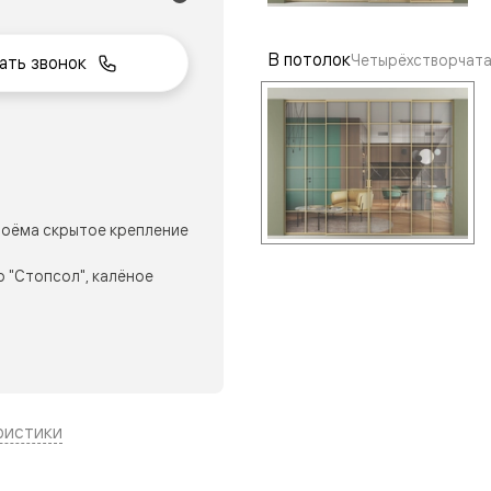
В потолок
Четырёхстворчата
ать звонок
нный
оёма скрытое крепление
 "Стопсол", калёное
м
ые
ристики