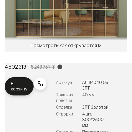
Посмотреть как открывается
4 502 313 ₸
5 248 757 ₸
i
Артикул
АЛПР 040.05
В
ЗЛТ
корзину
Толщина
40 мм
полотна
Отделка
ЗЛТ Золотой
Створки
4 шт.
800*2600
мм
Система
Перегородка