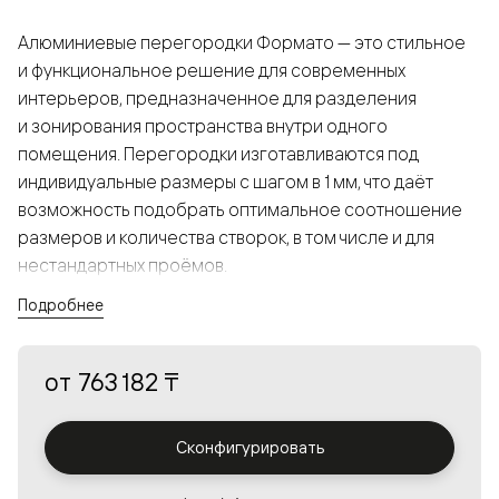
Алюминиевые перегородки Формато — это стильное
и функциональное решение для современных
интерьеров, предназначенное для разделения
и зонирования пространства внутри одного
помещения. Перегородки изготавливаются под
индивидуальные размеры с шагом в 1 мм, что даёт
возможность подобрать оптимальное соотношение
размеров и количества створок, в том числе и для
нестандартных проёмов.
Подробнее
Конструкция, выполненная из алюминия, получается
прочной, но в то же время лёгкой и лаконичной,
от
763 182 ₸
а большой выбор вставок из стекла с различными
эффектами позволяет создавать разнообразные
решения в интерьере и варьировать освещённость.
Сконфигурировать