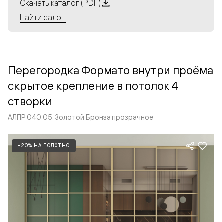
Алюминиевые перегородки имеют единый профиль
Скачать каталог (PDF)
с алюминиевыми дверьми и легко сочетаются в одном
Найти салон
пространстве, не перегружая его. Также их можно
комбинировать в интерьере с полотнами из нашего
стандартного ассортимента. Помимо этого, система
алюминиевых перегородок и дверей координируется
Перегородка Формато внутри проёма
со стеновыми панелями Волховец.
скрытое крепление в потолок 4
створки
АЛПР 040.05. Золотой Бронза прозрачное
-20% НА ПОЛОТНО