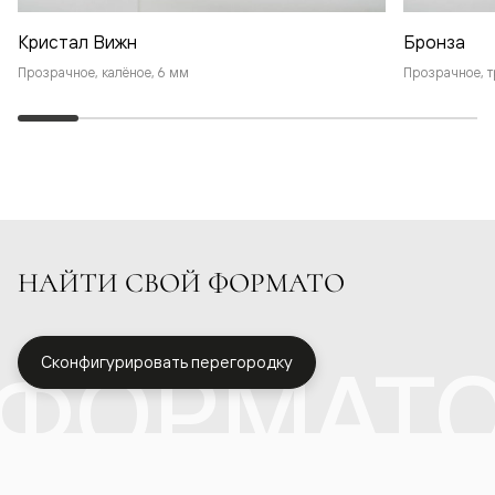
Кристал Вижн
Бронза
Прозрачное, калёное, 6 мм
Прозрачное, т
НАЙТИ СВОЙ ФОРМАТО
ФОРМАТ
Сконфигурировать перегородку