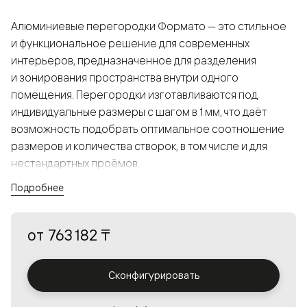
Алюминиевые перегородки Формато — это стильное
и функциональное решение для современных
интерьеров, предназначенное для разделения
и зонирования пространства внутри одного
помещения. Перегородки изготавливаются под
индивидуальные размеры с шагом в 1 мм, что даёт
возможность подобрать оптимальное соотношение
размеров и количества створок, в том числе и для
нестандартных проёмов.
Подробнее
Конструкция, выполненная из алюминия, получается
прочной, но в то же время лёгкой и лаконичной,
от
763 182 ₸
а большой выбор вставок из стекла с различными
эффектами позволяет создавать разнообразные
решения в интерьере и варьировать освещённость.
Сконфигурировать