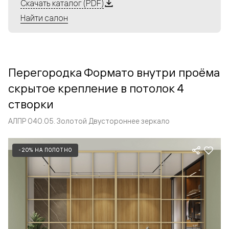
Алюминиевые перегородки имеют единый профиль
Скачать каталог (PDF)
с алюминиевыми дверьми и легко сочетаются в одном
Найти салон
пространстве, не перегружая его. Также их можно
комбинировать в интерьере с полотнами из нашего
стандартного ассортимента. Помимо этого, система
алюминиевых перегородок и дверей координируется
Перегородка Формато внутри проёма
со стеновыми панелями Волховец.
скрытое крепление в потолок 4
створки
АЛПР 040.05. Золотой Двустороннее зеркало
-20% НА ПОЛОТНО